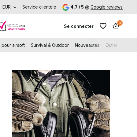
tir de €99 (NL et BE)
EUR
Service clientèle
Venez visiter notre boutique à Capelle aa
4,7 / 5
@
Google reviews
0
Se connecter
 pour airsoft
Survival & Outdoor
Nouveautés
Outlet
Gift C
S'inscrire
S'inscrire