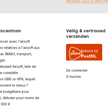
Abonnez-vous à notre info
iscentrum
Veilig & vertrouwd
verzenden
cer avec l'airsoft
es relatives à l'airsoft aux
as (NABV, transport,
ge)
débutant Airsoft, liste de
Se connecter
le complète
S'inscrire
 vs GBB vs HPA, lequel
onvient le mieux ?
de budgétaire pour
ft, débuter pour moins de
/ 300 €