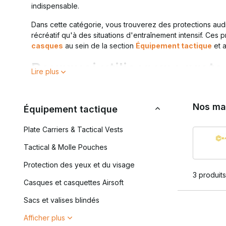
indispensable.
Dans cette catégorie, vous trouverez des protections aud
récréatif qu'à des situations d'entraînement intensif. Ces p
casques
au sein de la section
Équipement tactique
et a
Pourquoi utiliser une prote
Lire plus
Lors des sports de tir et des entraînements, votre auditio
causer des dommages irréversibles. Les protections auditiv
Nos ma
Équipement tactique
bruits ambiants audibles.
Les principaux avantages :
Plate Carriers & Tactical Vests
Protection contre les niveaux sonores nocifs
Tactical & Molle Pouches
Confort accru lors d'une utilisation prolongée
Protection des yeux et du visage
Adapté aux stands de tir intérieurs et extérieurs
3 produits
Meilleure concentration pendant l'entraînement et l'ut
Casques et casquettes Airsoft
Une protection auditive de qualité est indispensable, en p
Sacs et valises blindés
Protection auditive active 
Afficher plus