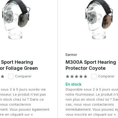
e protection auditive.
ifie les bruits ambiants faibles. Cela vous permet de continuer à
ns fatiguer votre ouïe. La protection auditive passive atténue le
ple mais efficace.
stèmes actifs sont souvent combinés avec des casques de la gamme
tif et l'entraînement
Earmor
Sport Hearing
M300A Sport Hearing
, des entraînements et d'autres situations exposant à des niveaux
or Foliage Green
Protector Coyote
e important, surtout en cas d'utilisation prolongée.
Comparer
Comparer
ssocier facilement aux casques et autres équipements tactiques, c
En stock
egment plus large de l'équipement tactique.
 sous 2 à 5 jours ouvrés via
Disponible sous 2 à 5 jours ouv
nisseur. Le produit n'est pas
notre fournisseur. Le produit n'
n stock chez lui ? Dans ce
non plus en stock chez lui ? D
 vous contacterons
cas, nous vous contacterons
es pour une utilisation prolongée. Des arceaux réglables et des
ment. Vous pouvez également
immédiatement. Vous pouvez é
s points de pression.
ire en cliquant sur «
vous inscrire en cliquant sur «