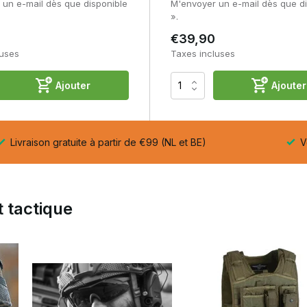
 un e-mail dès que disponible
M'envoyer un e-mail dès que di
 ce qui permet de les emporter facilement dans votre équipement.
».
€39,90
luses
Taxes incluses
portif ?
Ajouter
Ajouter
ment recommandée, voire obligatoire.
 ou passive ?
que la protection passive est plus simple et souvent moins chère.
Livraison gratuite à partir de €99 (NL et BE)
Ve
que ?
ues tactiques.
rs du tir sportif ?
 tactique
 d'autres environnements bruyants.
 le confort et la concentration lors de chaque séance de tir ou