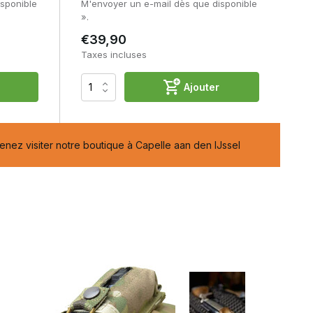
sponible
M'envoyer un e-mail dès que disponible
».
€39,90
Taxes incluses
Ajouter
nez visiter notre boutique à Capelle aan den IJssel