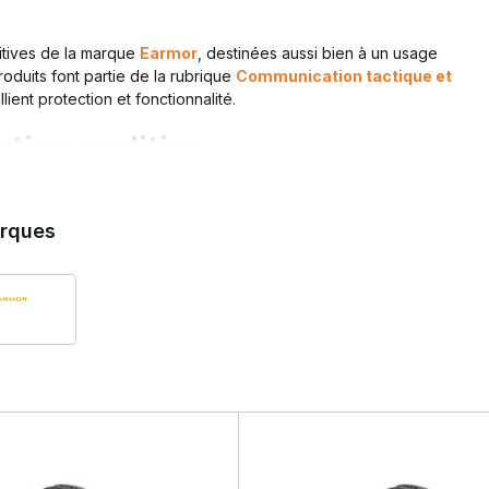
itives de la marque
Earmor
, destinées aussi bien à un usage
roduits font partie de la rubrique
Communication tactique et
llient protection et fonctionnalité.
ction auditive
n est exposée à des pics sonores élevés. Sans protection, cela peut
es modernes atténuent les bruits nocifs, tout en laissant souvent le
rques
ilisation
articulier en cas d'exposition fréquente aux détonations.
vs passive