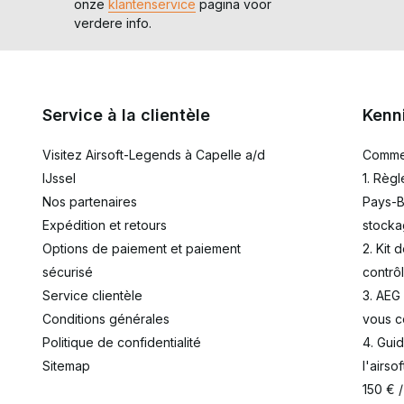
onze
klantenservice
pagina voor
verdere info.
Service à la clientèle
Kenn
Visitez Airsoft-Legends à Capelle a/d
Commen
IJssel
1. Règl
Nos partenaires
Pays-B
Expédition et retours
stocka
Options de paiement et paiement
2. Kit 
sécurisé
contrô
Service clientèle
3. AEG
Conditions générales
vous c
Politique de confidentialité
4. Gui
Sitemap
l'airso
150 € 