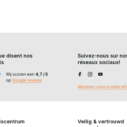
ctéristiques
Le meilleur choix avec...
Porte-plaques / Harnais de
s respirant, manches en ripstop
poitrine
Des vêtements amples ou
age rapide, léger
pas de gilet
ue disent nos
Suivez-nous sur no
ts
réseaux sociaux!
Veste softshell / Gilet sans
ant, couche intermédiaire
manches
Wij scoren een
4,7 / 5
op
Google reviews
Abonnez-vous à notre info
Ceinture tactique / Harnais
ook robuste et décontracté
de poitrine
Pantalon décontracté /
ortable et soigné
Vêtements de sport
iscentrum
Veilig & vertrouwd