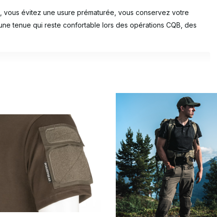
é, vous évitez une usure prématurée, vous conservez votre
une tenue qui reste confortable lors des opérations CQB, des
ressent :
esoin ?
mme ?
des équipements tels qu'un
plate carrier
, un
chest rig
ou un
sac
uvement lors de sessions de jeu prolongées.
types de vêtements tactiques, chacun étant adapté à une