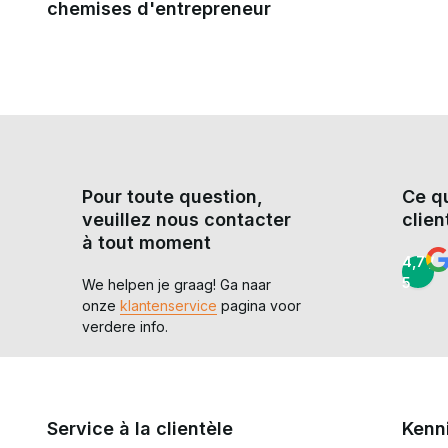
Type de couche
chemises d'entrepreneur
Idéal pour...
Cara
supérieure
Chemise de combat
Action intensive / CQB
Corp
T-shirt tactique
Chaleur / Entraînement
Séch
Pour toute question,
Ce q
veuillez nous contacter
clien
Sweat à capuche
Combats à l'arme
à tout moment
Isol
Tactical
blanche / Repos
4,7 /
5
We helpen je graag! Ga naar
onze
klantenservice
pagina voor
Chemise de chantier
Style Milsim / PMC
Un l
verdere info.
Polo / Décontracté
Stand de tir / Événements
Conf
Service à la clientèle
Kenn