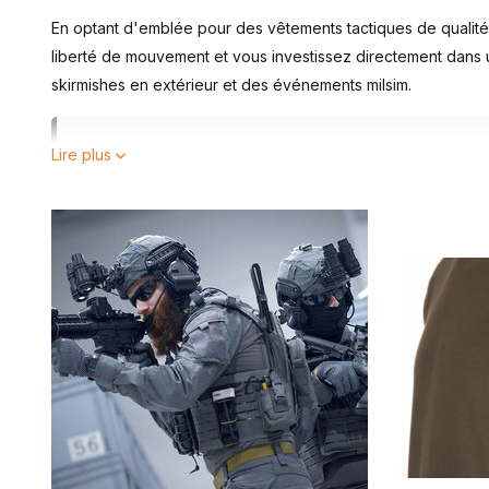
En optant d'emblée pour des vêtements tactiques de qualit
liberté de mouvement et vous investissez directement dans 
skirmishes en extérieur et des événements milsim.
Accédez directement aux informations qui vous inté
Lire plus
•
De quelle couche supérieure tactique avez-vous b
•
Choix des matériaux et fonctionnalité
•
T-shirts et pulls tactiques : budget ou haut de ga
•
Foire aux questions
Les vêtements tactiques ont été conçus pour s'associer à 
à dos
, sans compromettre la ventilation ni la liberté de mo
Dans cette sous-catégorie, vous trouverez différents 
mission spécifique sur le terrain :