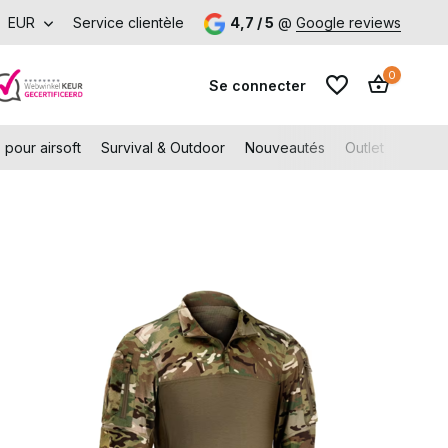
tir de €99 (NL et BE)
EUR
Service clientèle
Venez visiter notre boutique à Capelle aa
4,7 / 5
@
Google reviews
0
Se connecter
 pour airsoft
Survival & Outdoor
Nouveautés
Outlet
Gift C
S'inscrire
S'inscrire