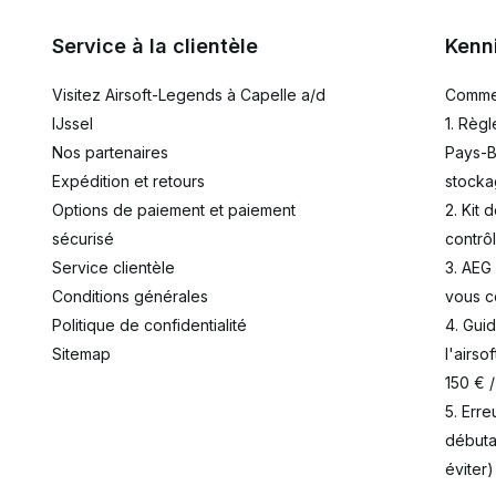
Service à la clientèle
Kenn
Visitez Airsoft-Legends à Capelle a/d
Commen
IJssel
1. Règl
Nos partenaires
Pays-B
Expédition et retours
stocka
Options de paiement et paiement
2. Kit 
sécurisé
contrô
Service clientèle
3. AEG
Conditions générales
vous c
Politique de confidentialité
4. Gui
Sitemap
l'airso
150 € 
5. Err
débuta
éviter)