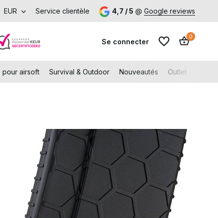
pelle aan den IJssel
EUR
Service clientèle
4,7 / 5
@
Google reviews
0
Se connecter
 pour airsoft
Survival & Outdoor
Nouveautés
Outlet
Gift C
S'inscrire
S'inscrire