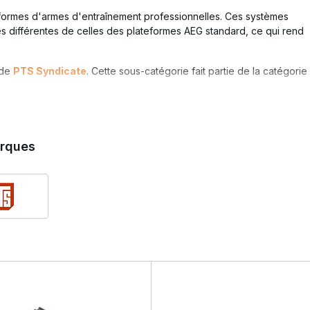
formes d'armes d'entraînement professionnelles. Ces systèmes
es différentes de celles des plateformes AEG standard, ce qui rend
 de
PTS Syndicate
. Cette sous-catégorie fait partie de la catégorie
argeurs PTW uniques ?
mentation régulière. Les chargeurs sont spécialement adaptés à la
rques
W.
eurs ne sont pas interchangeables avec les chargeurs AEG standard.