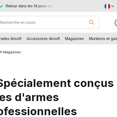
te à partir de €99 (NL et BE)
Venez visiter notre boutique à Ca
ades Airsoft
Accessoires Airsoft
Magazines
Munitions et gaz
W Magazines
Spécialement conçus
mes d'armes
ofessionnelles