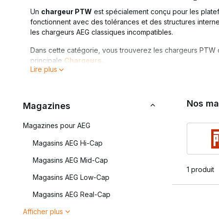
Un
chargeur PTW
est spécialement conçu pour les plate
fonctionnent avec des tolérances et des structures intern
les chargeurs AEG classiques incompatibles.
Dans cette catégorie, vous trouverez les chargeurs PTW
principale
Chargeurs
.
Lire plus
Qu'est-ce qui rend les ch
Les systèmes PTW exigent un ajustement précis et une ali
Nos ma
Magazines
mécanique interne et à l'électronique des plateformes PT
Magazines pour AEG
Caractéristiques des chargeurs PTW :
Magasins AEG Hi-Cap
Conception spécifique à la plateforme
Ajustement précis dans le puits de chargeur PTW
Magasins AEG Mid-Cap
Alimentation BB régulière
1 produit
Magasins AEG Low-Cap
Configuration généralement Mid-Cap
Magasins AEG Real-Cap
En raison de leur structure interne différente, ces charg
Afficher plus