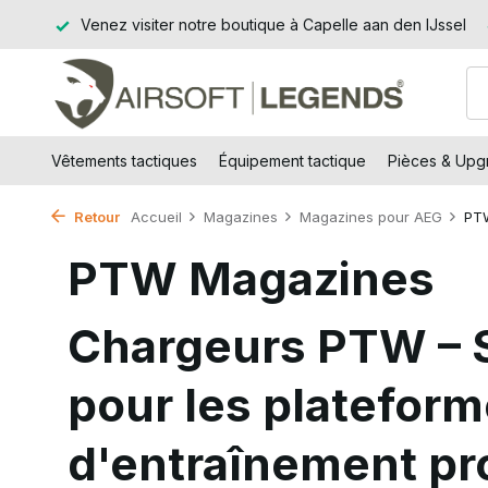
Jssel
Retour dans les 14 jours ouvrables
Livraison gratui
Vêtements tactiques
Équipement tactique
Pièces & Upgr
Retour
Accueil
Magazines
Magazines pour AEG
PT
PTW Magazines
Chargeurs PTW – 
pour les platefor
d'entraînement pr