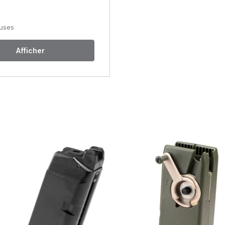
luses
haque plateforme ?
nts.
Afficher
sa durée de vie.
atibilité optimale et une alimentation fiable au sein des systèmes