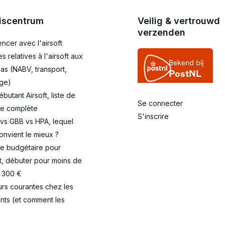
iscentrum
Veilig & vertrouwd
verzenden
cer avec l'airsoft
es relatives à l'airsoft aux
as (NABV, transport,
ge)
débutant Airsoft, liste de
Se connecter
le complète
S'inscrire
 vs GBB vs HPA, lequel
onvient le mieux ?
de budgétaire pour
ft, débuter pour moins de
/ 300 €
eurs courantes chez les
nts (et comment les