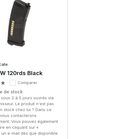
ues d'armes d'entraînement professionnelles. Lors de l'achat,
 problèmes d'alimentation ou d'ajustement.
cate
W 120rds Black
mères ou de métaux de haute qualité. Les ressorts internes et les
Comparer
erformances constantes en mode semi-automatique et automatique.
e de stock
 sous 2 à 5 jours ouvrés via
 la régularité lors d'une utilisation intensive.
nisseur. Le produit n'est pas
n stock chez lui ? Dans ce
 vous contacterons
ment. Vous pouvez également
TW ?
ire en cliquant sur «
pécifiques.
 un e-mail dès que disponible