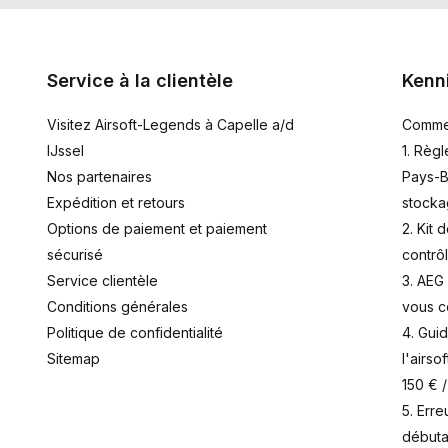
Service à la clientèle
Kenn
Visitez Airsoft-Legends à Capelle a/d
Commen
IJssel
1. Règl
Nos partenaires
Pays-B
Expédition et retours
stocka
Options de paiement et paiement
2. Kit 
sécurisé
contrô
Service clientèle
3. AEG
Conditions générales
vous c
Politique de confidentialité
4. Gui
Sitemap
l'airso
150 € 
5. Err
débuta