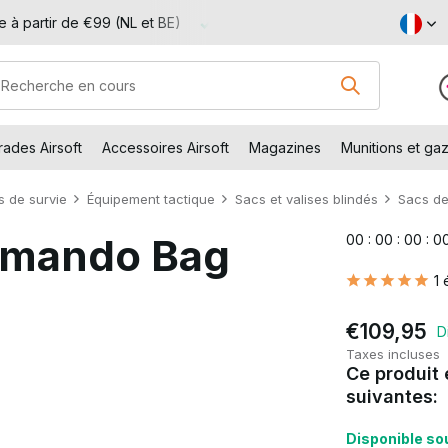
te à partir de €99 (NL et BE)
Venez visiter notre boutique à Ca
ades Airsoft
Accessoires Airsoft
Magazines
Munitions et gaz
s de survie
Équipement tactique
Sacs et valises blindés
Sacs de
ommando Bag
0
0
:
0
0
:
0
0
:
0
1 
€109,95
D
Taxes incluses
Ce produit 
suivantes:
Disponible sou