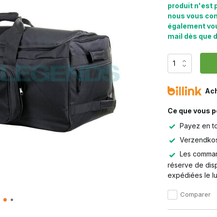
produit n'est 
nous vous co
également vous
mail dès que d
Ach
Ce que vous p
Payez en to
Verzendkos
Les comman
réserve de dis
expédiées le lu
Comparer