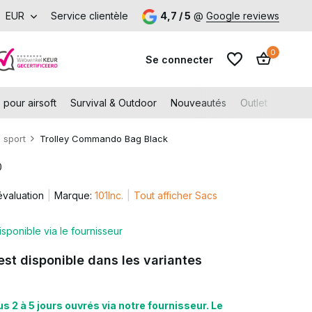
pelle aan den IJssel
EUR
Service clientèle
4,7 / 5
@
Google reviews
0
Se connecter
 pour airsoft
Survival & Outdoor
Nouveautés
Outlet
Gift C
 sport
Trolley Commando Bag Black
0
évaluation
Marque:
101Inc.
Tout afficher Sacs
S'inscrire
S'inscrire
isponible via le fournisseur
est disponible dans les variantes
s 2 à 5 jours ouvrés via notre fournisseur. Le