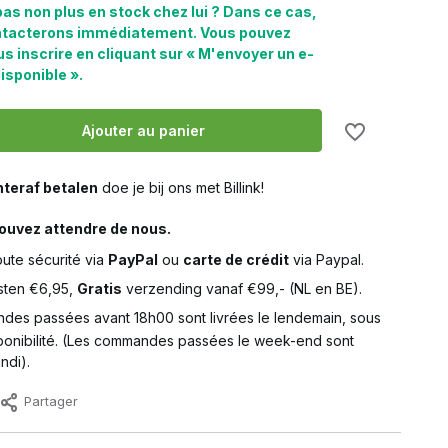
pas non plus en stock chez lui ? Dans ce cas,
ntacterons immédiatement. Vous pouvez
 inscrire en cliquant sur « M'envoyer un e-
isponible ».
Ajouter au panier
teraf betalen
doe je bij ons met Billink!
ouvez attendre de nous.
ute sécurité via
PayPal
ou
carte de crédit
via Paypal.
ten €6,95,
Gratis
verzending vanaf €99,- (NL en BE).
des passées avant 18h00 sont livrées le lendemain, sous
ponibilité. (Les commandes passées le week-end sont
ndi).
Partager