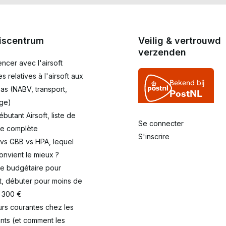
iscentrum
Veilig & vertrouwd
verzenden
cer avec l'airsoft
es relatives à l'airsoft aux
as (NABV, transport,
ge)
débutant Airsoft, liste de
Se connecter
le complète
S'inscrire
 vs GBB vs HPA, lequel
onvient le mieux ?
de budgétaire pour
ft, débuter pour moins de
/ 300 €
eurs courantes chez les
nts (et comment les