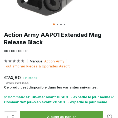
Action Army AAP01 Extended Mag
Release Black
0
0
:
0
0
:
0
0
:
0
0
Marque:
Action Army
Tout afficher Pièces & Upgrades Airsoft
€24,90
En stock
Taxes incluses
Ce produit est disponible dans les variantes suivantes:
✅ Commandez lun–mer avant 18h00 → expédié le jour même ✅
Commandez jeu–ven avant 20h00 → expédié le jour même
Ajouter au panier