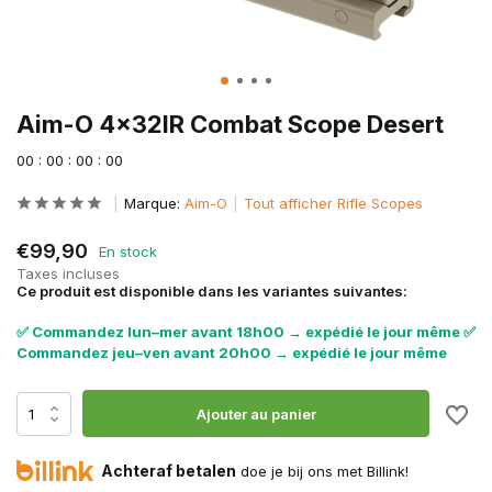
Aim-O 4x32IR Combat Scope Desert
0
0
:
0
0
:
0
0
:
0
0
Marque:
Aim-O
Tout afficher Rifle Scopes
€99,90
En stock
Taxes incluses
Ce produit est disponible dans les variantes suivantes:
✅ Commandez lun–mer avant 18h00 → expédié le jour même ✅
Commandez jeu–ven avant 20h00 → expédié le jour même
Ajouter au panier
Achteraf betalen
doe je bij ons met Billink!