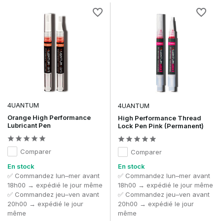
de leur réplique.
La gamme 4UANTUM
La gamme 4UANTUM comprend divers produits destinés à
l'amélioration et à l'optimisation des performances,
notamment :
Joints d'étanchéité « hop-up »
Nubs
Hop-up accessoires
Pièces de mise à niveau de précision
4UANTUM
4UANTUM
Composants électroniques
Améliorations des performances
Orange High Performance
High Performance Thread
Lubricant Pen
Lock Pen Pink (Permanent)
Accessoires d'entretien et de réglage
Ces produits sont conçus pour améliorer la régularité des
Comparer
Comparer
tirs, la précision et les performances globales des répliques
d'airsoft.
En stock
En stock
✅ Commandez lun–mer avant
✅ Commandez lun–mer avant
Améliorez les performances de votre
18h00 → expédié le jour même
18h00 → expédié le jour même
réplique
✅ Commandez jeu–ven avant
✅ Commandez jeu–ven avant
20h00 → expédié le jour
20h00 → expédié le jour
Un hop-up bien réglé et des pièces internes de qualité font
même
même
toute la différence lors d'une partie. Grâce aux produits