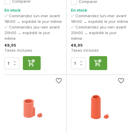
Legends ?
Comparer
Comparer
Chez Airsoft-Legends, vous trouverez une gamme de
En stock
En stock
produits 4UANTUM soigneusement sélectionnés. Nous ne
✅ Commandez lun–mer avant
✅ Commandez lun–mer avant
choisissons que des produits répondant à des exigences
18h00 → expédié le jour même
18h00 → expédié le jour même
élevées en matière de qualité, de performances et de
✅ Commandez jeu–ven avant
✅ Commandez jeu–ven avant
compatibilité.
20h00 → expédié le jour
20h00 → expédié le jour
même
même
De plus, vous bénéficiez des avantages suivants :
€8,95
€8,95
Taxes incluses
Taxes incluses
Une gamme de mises à niveau soigneusement
sélectionnées
Des prix très compétitifs
Livraison rapide
Conseils d'experts
Des produits fiables de marques réputées
Tu pourras ainsi améliorer ta réplique en toute confiance et
la préparer au mieux pour chaque skirm.
Foire aux questions sur 4UANTUM
4UANTUM est-elle une bonne marque ?
Oui. 4UANTUM est réputé pour ses produits de mise à niveau
innovants qui améliorent les performances, la précision et la