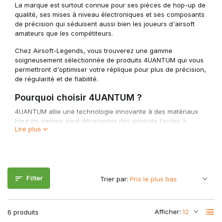
La marque est surtout connue pour ses pièces de hop-up de
qualité, ses mises à niveau électroniques et ses composants
de précision qui séduisent aussi bien les joueurs d'airsoft
amateurs que les compétiteurs.
Chez Airsoft-Legends, vous trouverez une gamme
soigneusement sélectionnée de produits 4UANTUM qui vous
permettront d'optimiser votre réplique pour plus de précision,
de régularité et de fiabilité.
Pourquoi choisir 4UANTUM ?
4UANTUM allie une technologie innovante à des matériaux
haut de gamme pour développer des produits faciles à
Lire plus
installer et qui contribuent immédiatement à améliorer les
performances. Que vous souhaitiez améliorer la précision de
votre réplique ou que vous recherchiez des pièces de mise à
niveau fiables, 4UANTUM propose des solutions adaptées à
une grande variété de plateformes d'airsoft.
Filter
Trier par:
Grâce à l'accent mis sur la qualité et la compatibilité, ces
produits sont très appréciés tant par les joueurs débutants
qui effectuent leurs premières mises à niveau que par les
Afficher:
6 produits
techniciens expérimentés qui souhaitent tirer le meilleur parti