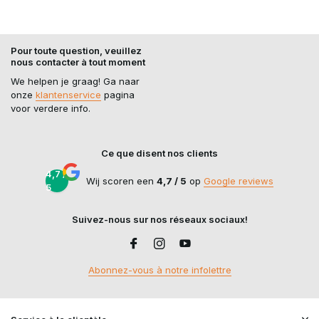
sélectionnée de pièces de mise à niveau 4UANTUM,
associée à des conseils d'experts et à une livraison rapide,
afin que vous puissiez régler votre réplique de manière
optimale.
Pour toute question, veuillez
nous contacter à tout moment
Grâce aux produits de mise à niveau innovants de
We helpen je graag! Ga naar
4UANTUM
, vous tirerez le meilleur parti de votre réplique
onze
klantenservice
pagina
d'airsoft. Découvrez la gamme chez Airsoft-Legends et
voor verdere info.
améliorez la précision, la régularité et les performances de
votre équipement.
Ce que disent nos clients
4,7 /
Wij scoren een
4,7 / 5
op
Google reviews
5
Suivez-nous sur nos réseaux sociaux!
Abonnez-vous à notre infolettre