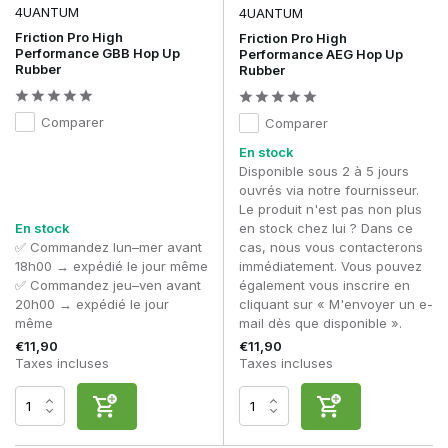
fiabilité des répliques d'airsoft.
4UANTUM
4UANTUM
Friction Pro High
Friction Pro High
À quelles répliques les produits 4UANTUM sont-ils
Performance GBB Hop Up
Performance AEG Hop Up
adaptés ?
Rubber
Rubber
De nombreux produits sont conçus pour les plateformes AEG
les plus courantes et sont compatibles avec divers systèmes
Comparer
Comparer
hop-up. Vérifiez toujours les caractéristiques techniques du
produit afin de vous assurer de sa compatibilité.
En stock
Disponible sous 2 à 5 jours
Quels sont les produits 4UANTUM les plus populaires
ouvrés via notre fournisseur.
?
Le produit n'est pas non plus
Les buckings « hop-up », les nubs et autres améliorations de
En stock
en stock chez lui ? Dans ce
performances comptent parmi les produits les plus
✅ Commandez lun–mer avant
cas, nous vous contacterons
plébiscités de la marque.
18h00 → expédié le jour même
immédiatement. Vous pouvez
✅ Commandez jeu–ven avant
également vous inscrire en
Les mises à niveau 4UANTUM conviennent-elles aux
20h00 → expédié le jour
cliquant sur « M'envoyer un e-
débutants ?
même
mail dès que disponible ».
Oui. De nombreux produits sont faciles à installer et
€11,90
€11,90
constituent une excellente première étape pour les joueurs
Taxes incluses
Taxes incluses
qui souhaitent améliorer leur réplique.
Pourquoi choisir 4UANTUM chez Airsoft-Legends ?
Airsoft-Legends propose une gamme soigneusement