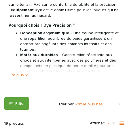
sur le terrain. Axé sur le confort, la durabilité et la précision,
l'
équipement Dye
est le choix ultime pour les joueurs qui ne
laissent rien au hasard.
Pourquoi choisir Dye Precision ?
Conception ergonomique
– Une coupe intelligente et
une répartition équilibrée du poids garantissent un
confort prolongé lors des combats intensifs et des
tournois.
Matériaux durables
– Construction résistante aux
chocs et aux intempéries avec des polymères et des
composants en plastique de haute qualité pour une
utilisation robuste dans toutes les conditions.
Lire plus
Technologie avancée
– Lentilles thermiques
empêchant la formation de buée pendant les parties
intenses
Équipement de protection haut de gamme
– Des
masques Dye i4/i5
aux lentilles de rechange
Filter
Trier par:
Améliorez vos performances avec
Dye Precision
– le choix
des joueurs compétitifs qui recherchent l'innovation, la
fiabilité et un impact maximal sur le terrain !
Afficher:
19 produits