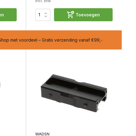
Incl. btw
en
Toevoegen
hop met voordeel – Gratis verzending vanaf €99,-
B
WADSN