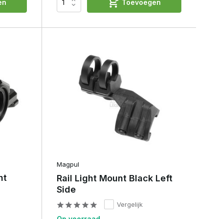
en
Toevoegen
Magpul
ht
Rail Light Mount Black Left
Side
Vergelijk
Op voorraad