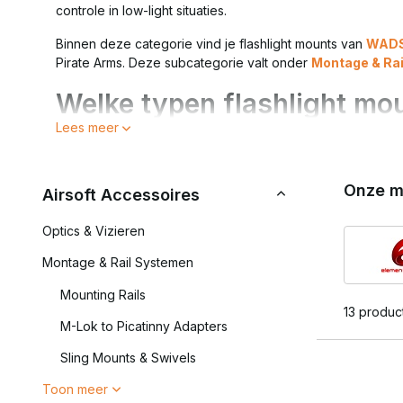
controle in low-light situaties.
Binnen deze categorie vind je flashlight mounts van
WAD
Pirate Arms. Deze subcategorie valt onder
Montage & Ra
Welke typen flashlight mou
Lees meer
Flashlight mounts verschillen op basis van railtype en pos
lichtpositie.
Onze m
Binnen deze categorie vind je onder andere:
Airsoft Accessoires
Picatinny flashlight mounts
Optics & Vizieren
M-Lok flashlight mounts
Offset mounts voor schuine plaatsing
Montage & Rail Systemen
Ring mounts voor verschillende lampdiameters
Mounting Rails
13 produc
Offset mounts worden vaak gebruikt om de lamp ergonomis
M-Lok to Picatinny Adapters
Waarom is een goede moun
Sling Mounts & Swivels
Toon meer
Een lamp wordt vaak intensief gebruikt en moet stevig vas