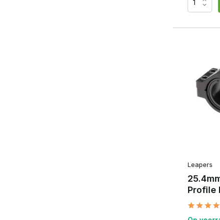
Leapers
25.4mm
Profile
Op voorr