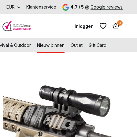
k onze fysieke winkel in Capelle aan den IJssel
EUR
Klantenservice
4,7 / 5
@
Google reviews
0
Inloggen
vival & Outdoor
Nieuw binnen
Outlet
Gift Card
Account aanmaken
Account aanmaken