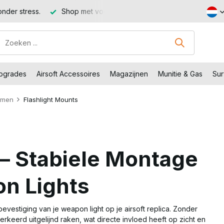
Shop met voordeel – Gratis verzending vanaf €99,-
Bezoe
Upgrades
Airsoft Accessoires
Magazijnen
Munitie & Gas
Sur
emen
Flashlight Mounts
 – Stabiele Montage
on Lights
evestiging van je weapon light op je airsoft replica. Zonder
keerd uitgelijnd raken, wat directe invloed heeft op zicht en