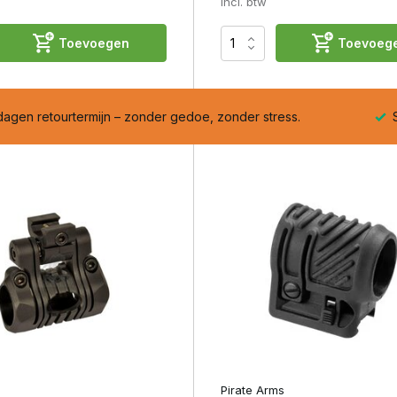
Incl. btw
d uit aluminium voor maximale stevigheid. Precisie-afwerking
Toevoegen
Toevoeg
 raden.
dagen retourtermijn – zonder gedoe, zonder stress.
S
bediening.
eilig en stabiel voor optimale prestaties in low-light situaties.
Pirate Arms