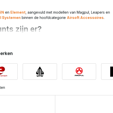
SN
en
Element
, aangevuld met modellen van Magpul, Leapers en
il Systemen
binnen de hoofdcategorie
Airsoft Accessoires
.
nts zijn er?
itionering. De juiste keuze hangt af van je handguard en gewenste
erken
ten
ch bereikbaar te maken zonder grippositie te verstoren.
t belangrijk?
tzitten, zeker bij snelle bewegingen of bij gebruik van een pressur