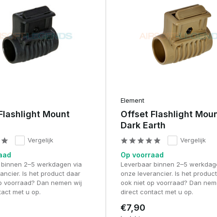
nte uitlijning van de lichtbundel.
Element
e
Flashlight Mount
Offset Flashlight Mou
Dark Earth
Vergelijk
Vergelijk
aad
Op voorraad
 binnen 2–5 werkdagen via
Leverbaar binnen 2–5 werkdag
ancier. Is het product daar
onze leverancier. Is het produc
op voorraad? Dan nemen wij
ook niet op voorraad? Dan nem
en beschadiging van de rail.
tact met u op.
direct contact met u op.
eid
€7,90