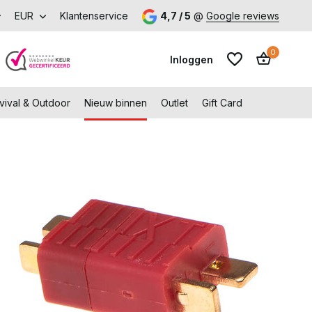
9,-
EUR
Bezoek onze fysieke winkel in Capelle aan den IJssel
Klantenservice
4,7 / 5
@
Google reviews
0
Inloggen
vival & Outdoor
Nieuw binnen
Outlet
Gift Card
Account aanmaken
Account aanmaken