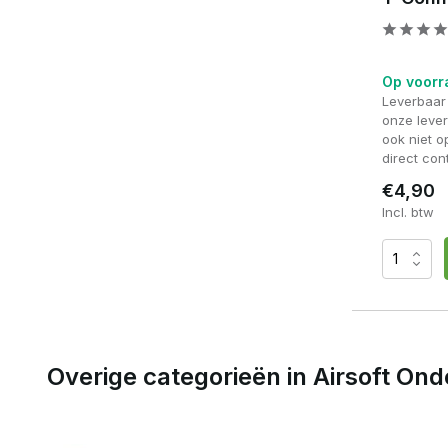
Met een hoogwaardige
connector upgrade
optimaliseer j
elektronica.
Op voorr
Leverbaar
onze lever
ook niet 
direct con
€4,90
Incl. btw
Overige categorieën in Airsoft On