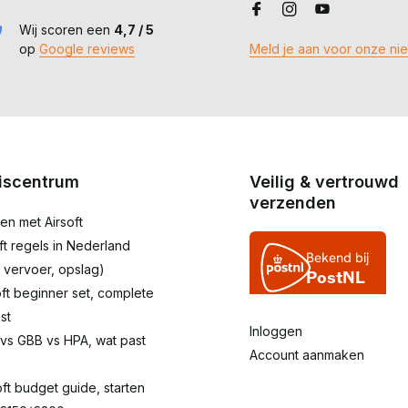
Wij scoren een
4,7 / 5
op
Google reviews
Meld je aan voor onze ni
iscentrum
Veilig & vertrouwd
verzenden
en met Airsoft
oft regels in Nederland
 vervoer, opslag)
oft beginner set, complete
st
Inloggen
 vs GBB vs HPA, wat past
Account aanmaken
oft budget guide, starten