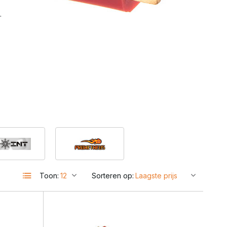
.
r
Toon:
Sorteren op: