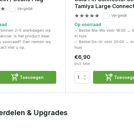
e stroomoverdracht, efficiëntie en betrouwbaarheid van je AEG
Tamiya Large Connec
Vergelijk
Vergelijk
aad
Op voorraad
 binnen 2–5 werkdagen via
✅ Bestel Ma–Wo vóór 18:00 → 
ancier. Is het product daar
in huis
op voorraad? Dan nemen wij
✅ Bestel Do–Vr vóór 20:00 → m
tact met u op.
huis
€6,90
Incl. btw
Toevoegen
Toevoeg
derdelen & Upgrades