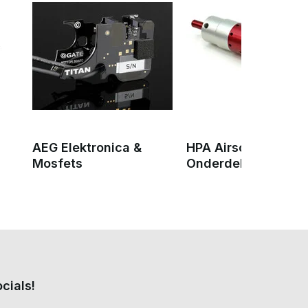
AEG Elektronica &
HPA Airsoft
Mosfets
Onderdelen
cials!