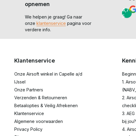
opnemen
4,7 /
5
We helpen je graag! Ga naar
onze
klantenservice
pagina voor
verdere info.
Klantenservice
Kenn
Onze Airsoft winkel in Capelle a/d
Beginn
IJssel
1. Airs
Onze Partners
(NABV,
Verzenden & Retourneren
2. Airs
Betaalopties & Veilig Afrekenen
checkli
Klantenservice
3. AEG
Algemene voorwaarden
bij jou?
Privacy Policy
4. Airs