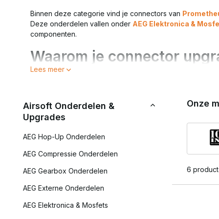
Binnen deze categorie vind je connectors van
Promethe
Deze onderdelen vallen onder
AEG Elektronica & Mosf
componenten.
Waarom je connector upgr
Lees meer
Lagere elektrische weerstand
Betere stroomoverdracht
Minder warmteontwikkeling
Onze m
Airsoft Onderdelen &
Geschikt voor LiPo-accu’s
Upgrades
Verhoogde betrouwbaarheid
Standaard mini Tamiya connectors kunnen meer weerstan
AEG Hop-Up Onderdelen
een hoogwaardige connector verbetert efficiëntie, vooral
AEG Compressie Onderdelen
Tamiya vs T-Connector (D
6 produc
AEG Gearbox Onderdelen
Mini Tamiya
AEG Externe Onderdelen
Veelgebruikt in standaard AEG’s
AEG Elektronica & Mosfets
Eenvoudig te vervangen