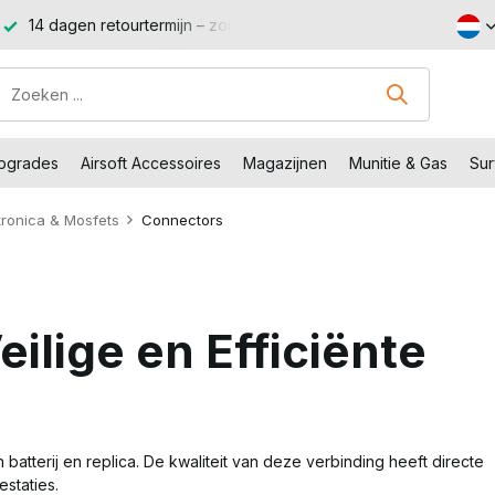
nder stress.
Shop met voordeel – Gratis verzending vanaf €9
Upgrades
Airsoft Accessoires
Magazijnen
Munitie & Gas
Sur
tronica & Mosfets
Connectors
ilige en Efficiënte
batterij en replica. De kwaliteit van deze verbinding heeft directe
staties.