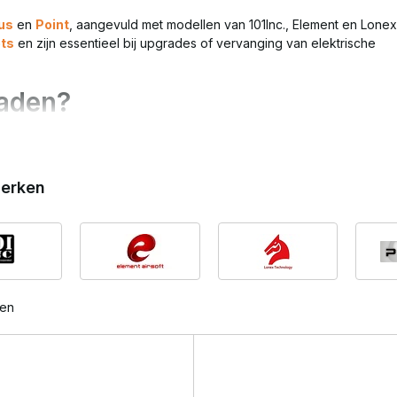
us
en
Point
, aangevuld met modellen van 101Inc., Element en Lonex
ets
en zijn essentieel bij upgrades of vervanging van elektrische
aden?
erken
d genereren dan moderne T-connectors (Deans). Een upgrade naa
 in combinatie met
Mosfets
en performance wiring.
eans)
ten