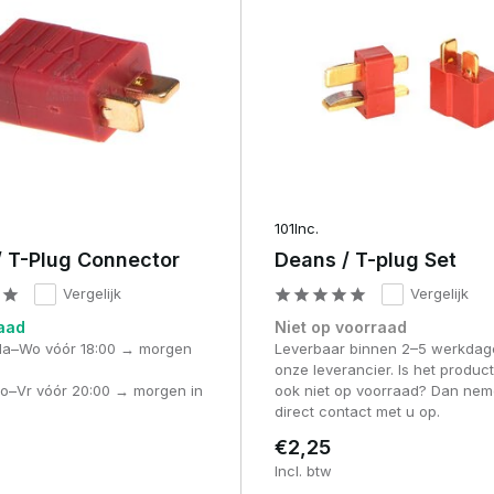
ets)
wordt vaak gekozen voor T-connectors.
101Inc.
/ T-Plug Connector
Deans / T-plug Set
Vergelijk
Vergelijk
aad
Niet op voorraad
Ma–Wo vóór 18:00 → morgen
Leverbaar binnen 2–5 werkdag
onze leverancier. Is het produc
Do–Vr vóór 20:00 → morgen in
ook niet op voorraad? Dan nem
direct contact met u op.
€2,25
erlies en verhoogt veiligheid.
Incl. btw