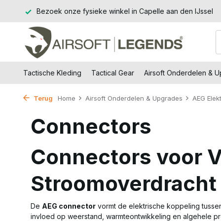
lle aan den IJssel
14 dagen retourtermijn – zonder gedoe, zo
Tactische Kleding
Tactical Gear
Airsoft Onderdelen & 
Terug
Home
Airsoft Onderdelen & Upgrades
AEG Elek
Connectors
Connectors voor Ve
Stroomoverdracht
De
AEG connector
vormt de elektrische koppeling tussen 
invloed op weerstand, warmteontwikkeling en algehele pre