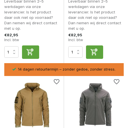
Leverbaar binnen 2–5
Leverbaar binnen 2–5
doorgaans waterafstotend behandeld, terwijl de binnenzijde
werkdagen via onze
werkdagen via onze
zorgt voor comfort en lichte isolatie.
leverancier. Is het product
leverancier. Is het product
daar ook niet op voorraad?
daar ook niet op voorraad?
Belangrijke kenmerken zijn:
Dan nemen wij direct contact
Dan nemen wij direct contact
met u op.
met u op.
Slijtvaste buitenstof
Flexibele constructie
€82,95
€82,95
Incl. btw
Incl. btw
Duurzame rits- en sluitingssystemen
Geschikt voor intensief gebruik
Een softshell jas biedt de ideale balans tussen bescherming
en bewegingsvrijheid.
sel
14 dagen retourtermijn – zonder gedoe, zonder stress.
Veelgestelde vragen
Is een softshell jas waterdicht?
De meeste softshell jassen zijn waterafstotend, maar niet
volledig waterdicht zoals een hardshell.
Kan ik een softshell in de winter dragen?
Ja, mits gecombineerd met een isolerende laag.
Is een softshell geschikt voor wandelen?
Ja, door het ademend vermogen en de flexibiliteit is dit een
populaire keuze voor wandelaars.