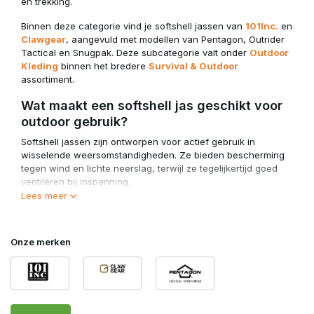
en trekking.
Binnen deze categorie vind je softshell jassen van
101Inc.
en
Clawgear
, aangevuld met modellen van Pentagon, Outrider
Tactical en Snugpak. Deze subcategorie valt onder
Outdoor
Kleding
binnen het bredere
Survival & Outdoor
assortiment.
Wat maakt een softshell jas geschikt voor
outdoor gebruik?
Softshell jassen zijn ontworpen voor actief gebruik in
wisselende weersomstandigheden. Ze bieden bescherming
tegen wind en lichte neerslag, terwijl ze tegelijkertijd goed
ventileren bij inspanning.
Lees meer
Belangrijke eigenschappen van outdoor softshell jassen:
Winddicht en waterafstotend materiaal
Onze merken
Ademend vermogen voor temperatuurregulatie
Stretchstof voor optimale bewegingsvrijheid
Geschikt als buitenlaag in milde omstandigheden
Voor koudere dagen kunnen softshell jassen worden
gecombineerd met
Outdoor Truien & Hoodies
als