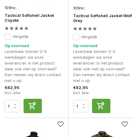
101Inc.
101Inc.
Wat is het verschil tussen softshell en hardshell?
Een softshell is flexibeler en beter ademend, een hardshell
Tactical Softshell Jacket
Tactical Softshell Jacket Wolf
Coyote
Grey
biedt maximale waterdichtheid.
Met een
Outdoor Softshell Jas
kies je voor flexibele
Vergelijk
Vergelijk
bescherming, comfort en bewegingsvrijheid tijdens elke
buitenactiviteit.
Op voorraad
Op voorraad
Leverbaar binnen 2–5
Leverbaar binnen 2–5
werkdagen via onze
werkdagen via onze
leverancier. Is het product
leverancier. Is het product
daar ook niet op voorraad?
daar ook niet op voorraad?
Dan nemen wij direct contact
Dan nemen wij direct contact
met u op.
met u op.
€82,95
€82,95
Incl. btw
Incl. btw