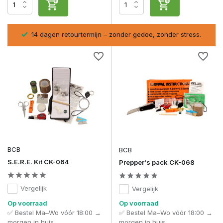
sel
14 dagen retourtermijn – zonder gedoe, zonder stress.
BCB
BCB
S.E.R.E. Kit CK-064
Prepper's pack CK-068
Vergelijk
Vergelijk
Op voorraad
Op voorraad
✅ Bestel Ma–Wo vóór 18:00 →
✅ Bestel Ma–Wo vóór 18:00 →
morgen in huis
morgen in huis