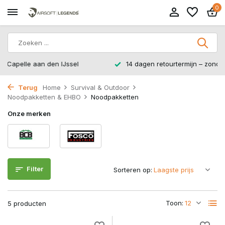
0
14 dagen retourtermijn – zonder gedoe, zonder stress.
Terug
Home
Survival & Outdoor
Noodpakketten & EHBO
Noodpakketten
Onze merken
Filter
Sorteren op:
Toon:
5 producten