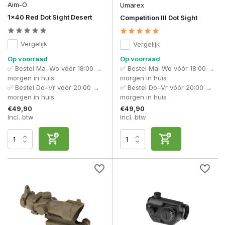
Bij red dot sights draait alles om ergonomie en zichtlijn. De
Aim-O
Umarex
hoogte van je
mount
bepaalt hoe natuurlijk en snel je je
1x40 Red Dot Sight Desert
Competition III Dot Sight
replica gebruikt.
Een lage mount is compact en stabiel, maar vraagt een
Vergelijk
Vergelijk
lagere hoofdpositie. Bij langere games kan dit minder
Op voorraad
Op voorraad
comfortabel zijn, zeker met face protection.
✅ Bestel Ma–Wo vóór 18:00 →
✅ Bestel Ma–Wo vóór 18:00 →
Hogere mounts of riser setups zorgen voor een rechtere
morgen in huis
morgen in huis
houding, een natuurlijkere zichtlijn en een snellere
✅ Bestel Do–Vr vóór 20:00 →
✅ Bestel Do–Vr vóór 20:00 →
doelopname. Vooral bij gebruik van gezichtsbescherming of
morgen in huis
morgen in huis
helmen wordt dit verschil direct merkbaar.
€49,90
€49,90
Incl. btw
Incl. btw
Lagere mounts:
Compact en stabiel, maar minder
comfortabel met face protection
Hogere mounts:
Natuurlijke houding en sneller
richten, vooral in CQB
Riser setups:
Ideaal bij gebruik van maskers of
helmen voor een betere zichtlijn
Emerson
richt zich op toegankelijke oplossingen, terwijl
Vortex Optics en Sightmark focussen op maximale precisie,
duurzaamheid en consistente prestaties onder belasting.