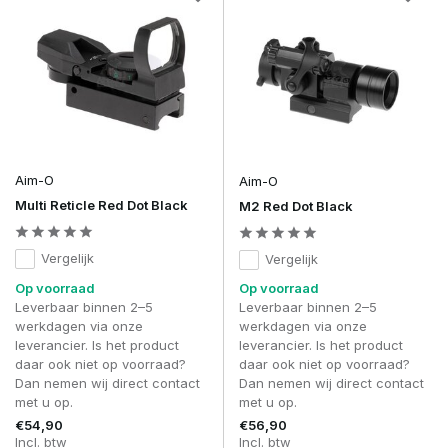
afstand
Outdoor
het doel.
Assault
Beste balans
3–4
Allround
rifle /
tussen snelheid en
MOA
Outdoor
nauwkeurigheid.
Zeer snelle target
5–6
Korte
CQB /
acquisition; dot is
MOA
afstand
Speedsoft
direct zichtbaar.
Aim-O
Aim-O
Multi Reticle Red Dot Black
M2 Red Dot Black
NV-compatibiliteit is relevant voor gevorderde spelers.
Specifieke modellen voorkomen overbelichting bij gebruik
Vergelijk
Vergelijk
met night vision.
Op voorraad
Op voorraad
Duurzaamheid verschilt per model. Instap optics verliezen
Leverbaar binnen 2–5
Leverbaar binnen 2–5
sneller hun zero of hebben meer last van reflectie. Premium
werkdagen via onze
werkdagen via onze
modellen zijn schokbestendig, waterdicht en blijven
leverancier. Is het product
leverancier. Is het product
consistent presteren onder intensief gebruik.
daar ook niet op voorraad?
daar ook niet op voorraad?
Dan nemen wij direct contact
Dan nemen wij direct contact
De
Vortex VIP Garantie
vormt hierbij een duidelijke
met u op.
met u op.
meerwaarde. Ongeacht schade of defect wordt de optic
€54,90
€56,90
gerepareerd of vervangen, wat extra zekerheid biedt voor
Incl. btw
Incl. btw