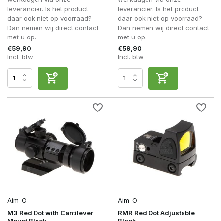
leverancier. Is het product
leverancier. Is het product
daar ook niet op voorraad?
daar ook niet op voorraad?
Budget versus Premium Red Dot Sights
Dan nemen wij direct contact
Dan nemen wij direct contact
Instapmodellen zijn vaak voldoende voor recreatief gebruik
met u op.
met u op.
en beginnende spelers. Naarmate een red dot intensiever
€59,90
€59,90
wordt gebruikt, worden verschillen zichtbaar in
Incl. btw
Incl. btw
glashelderheid, batterijduur, reticlekwaliteit en
montagebetrouwbaarheid.
Premium modellen onderscheiden zich door scherpere
projectie van de dot, betere lenscoatings, hogere
schokbestendigheid en een consistenter richtbeeld onder
wisselende lichtomstandigheden. Vooral tijdens langdurige
skirms, intensieve trainingen en milsim evenementen blijven
hoogwaardige red dots merkbaar stabieler presteren.
Voor spelers die regelmatig actief zijn, blijkt een premium
optic op lange termijn vaak een duurzamere investering.
Veelgemaakte fouten bij het kiezen van
een red dot sight
Aim-O
Aim-O
Een te grote MOA kiezen voor outdoor gebruik.
M3 Red Dot with Cantilever
RMR Red Dot Adjustable
Geen rekening houden met gezichtsbescherming of
Mount Black
Black