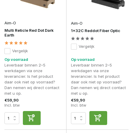
Nee, alleen specifieke modellen hebben night vision
instellingen.
Welke MOA-grootte is het beste voor airsoft?
Aim-O
Aim-O
Voor de meeste spelers vormt 2 tot 4 MOA de beste balans
Multi Reticle Red Dot Dark
1x32C Reddot Fiber Optic
tussen snelheid en precisie. CQB-spelers kiezen soms voor
Earth
grotere dots vanwege de snelle zichtbaarheid, terwijl outdoor
spelers vaak profiteren van een kleinere dot voor
Vergelijk
nauwkeuriger richten op afstand.
Vergelijk
Op voorraad
Op voorraad
Wat is het voordeel van een QD mount?
Leverbaar binnen 2–5
Leverbaar binnen 2–5
Snelle montage en demontage zonder tools, ideaal bij
werkdagen via onze
werkdagen via onze
wisselen van setups.
leverancier. Is het product
leverancier. Is het product
Met de
Red Dot Sights
uit het assortiment kies je voor
daar ook niet op voorraad?
daar ook niet op voorraad?
snelheid, controle en betrouwbaarheid, zodat je setup blijft
Dan nemen wij direct contact
Dan nemen wij direct contact
presteren in elke situatie.
met u op.
met u op.
€59,90
€59,90
Incl. btw
Incl. btw