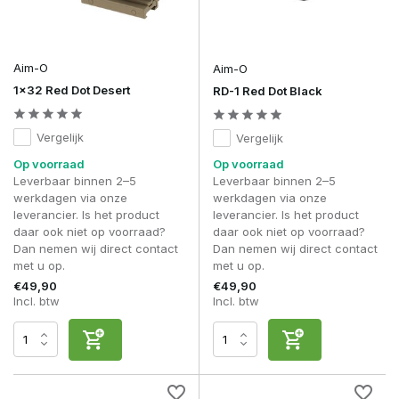
Kleuren en afwerking, wat kies je?
Red dot sights zijn vrijwel altijd uitgevoerd in neutrale kleuren.
Camouflage komt zelden voor.
Aim-O
Aim-O
Zwart:
Neutraal en toepasbaar op vrijwel elke replica
1x32 Red Dot Desert
RD-1 Red Dot Black
Dark Earth (FDE):
Geschikt voor outdoor setups en
droge omgevingen
Vergelijk
Vergelijk
Belangrijker dan kleur is de afwerking. Premium optics
hebben een matte, slijtvaste coating die reflectie vermindert
Op voorraad
Op voorraad
en beter bestand is tegen intensief gebruik.
Leverbaar binnen 2–5
Leverbaar binnen 2–5
werkdagen via onze
werkdagen via onze
Techniek: MOA, NV-compatibiliteit en
leverancier. Is het product
leverancier. Is het product
duurzaamheid
daar ook niet op voorraad?
daar ook niet op voorraad?
Dan nemen wij direct contact
Dan nemen wij direct contact
MOA (Minute of Angle) bepaalt de grootte van de dot en
met u op.
met u op.
daarmee de balans tussen snelheid en precisie:
€49,90
€49,90
Incl. btw
Incl. btw
Dot
Effectieve
Gebruik
Voordeel
Grootte
Afstand
Maximale precisie,
Lange
DMR /
2 MOA
bedekt weinig van