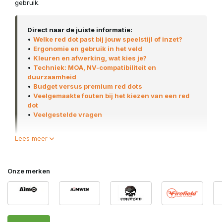
gebruik.
Direct naar de juiste informatie:
•
Welke red dot past bij jouw speelstijl of inzet?
•
Ergonomie en gebruik in het veld
•
Kleuren en afwerking, wat kies je?
•
Techniek: MOA, NV-compatibiliteit en
duurzaamheid
•
Budget versus premium red dots
•
Veelgemaakte fouten bij het kiezen van een red
dot
•
Veelgestelde vragen
Lees meer
Bij Airsoft Legends vind je red dot sights die geselecteerd zijn
op intensief airsoft gebruik, van compacte CQB modellen tot
robuuste
optics
voor milsim en langdurige outdoor inzet.
Onze merken
Een red dot is meer dan alleen een richtpunt, het bepaalt
direct je snelheid, precisie en overzicht. MOA-grootte,
brightness settings en mounting bepalen direct hoe effectief
je setup is. Combineer je een red dot met een
magnifier
, dan