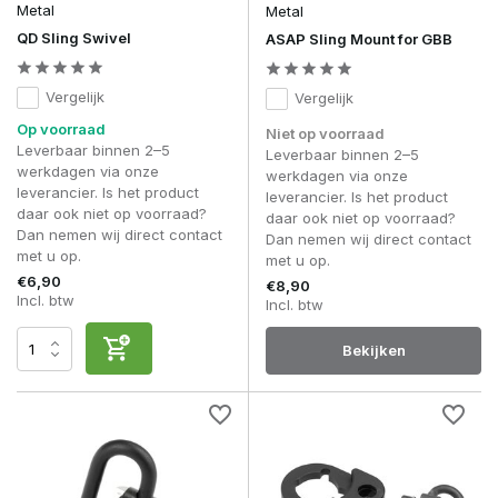
Metal
Metal
Zijn sling mounts universeel?
Alleen wanneer railtype en bevestiging overeenkomen met je
QD Sling Swivel
ASAP Sling Mount for GBB
replica.
Vergelijk
Heb ik één of twee mounts nodig?
Vergelijk
Dat hangt af van je sling setup, single-point gebruikt één
Op voorraad
Niet op voorraad
bevestiging, two-point twee.
Leverbaar binnen 2–5
Leverbaar binnen 2–5
werkdagen via onze
werkdagen via onze
Kan een sling mount loskomen tijdens gebruik?
leverancier. Is het product
leverancier. Is het product
Niet wanneer deze correct gemonteerd is en van goede
daar ook niet op voorraad?
daar ook niet op voorraad?
kwaliteit is.
Dan nemen wij direct contact
Dan nemen wij direct contact
met u op.
Met de juiste
sling mounts & swivels
zorg je voor een
met u op.
stabiele, veilige en flexibele draagoplossing voor je airsoft
€6,90
€8,90
Incl. btw
replica.
Incl. btw
Bekijken