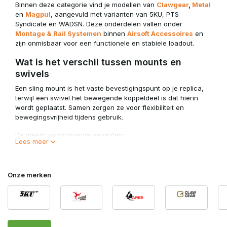
Binnen deze categorie vind je modellen van
Clawgear
,
Metal
en
Magpul
, aangevuld met varianten van 5KU, PTS
Syndicate en WADSN. Deze onderdelen vallen onder
Montage & Rail Systemen
binnen
Airsoft Accessoires
en
zijn onmisbaar voor een functionele en stabiele loadout.
Wat is het verschil tussen mounts en
swivels
Een sling mount is het vaste bevestigingspunt op je replica,
terwijl een swivel het bewegende koppeldeel is dat hierin
wordt geplaatst. Samen zorgen ze voor flexibiliteit en
bewegingsvrijheid tijdens gebruik.
De meest voorkomende varianten:
Lees meer
QD (Quick Detach) mounts en swivels voor snelle
ontkoppeling
Picatinny en M-LOK mounts voor verschillende
Onze merken
railsystemen
Fixed mounts voor een vaste en robuuste bevestiging
QD-systemen zijn vooral populair bij spelers die snel willen
schakelen tussen draag- en schietposities.