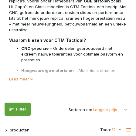
replica’s. Vooral onder liefhebbers van
GBB pistolen
zoals
Hi-Capa’s en Glock-modellen is CTM Tactical een begrip. Met
CNC-gefreesde onderdelen, custom slides en performance
kits tilt het merk jouw replica naar een hoger prestatieniveau
– met meer nauwkeurigheid, betrouwbaarheid en een unieke
uitstraling.
Waarom kiezen voor CTM Tactical?
CNC-precisie
– Onderdelen geproduceerd met
extreem nauwe toleranties voor optimale pasvorm en
prestaties.
Hoogwaardige materialen
– Aluminium, staal en
duurzame polymeren zorgen voor lange levensduur,
Lees meer
zelfs bij intensief gebruik.
Performance upgrades
– Verbeterde cycle speed,
stabielere gas-efficiëntie en hogere FPS-consistentie.
Filter
Custom look
– Stijlvolle en unieke ontwerpen die jouw
Sorteren op:
replica visueel onderscheiden van de massa.
Breed assortiment
– Van triggers en slides tot
Toon:
51 producten
magwells, nozzles en volledige upgrade kits.