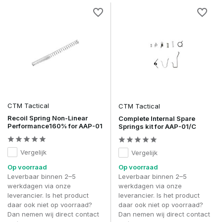
Met
CTM Tactical
kies je voor kwaliteit en prestaties die
jouw GBB of Hi-Capa replica laten uitblinken – zowel op het
veld als in competitie.
Veel gestelde Vragen over CTM Tactical
Voor welke replica’s maakt CTM Tactical upgrades?
Het merk richt zich voornamelijk op GBB-pistolen zoals Hi-
Capa en Glock-modellen, maar ook andere platforms krijgen
steeds meer support.
Zijn CTM Tactical onderdelen plug-and-play?
CTM Tactical
CTM Tactical
Veel onderdelen zijn direct te installeren, maar voor sommige
Recoil Spring Non-Linear
Complete Internal Spare
upgrades is technische kennis of professionele montage
Performance160% for AAP-01
Springs kit for AAP-01/C
aangeraden.
Wat zijn populaire CTM Tactical producten?
Vergelijk
Vergelijk
Bekende keuzes zijn CNC slides, lightweight blowback units,
Op voorraad
Op voorraad
triggersets en magwells voor snelle reloads.
Leverbaar binnen 2–5
Leverbaar binnen 2–5
werkdagen via onze
werkdagen via onze
Verbetert CTM Tactical mijn replica’s levensduur?
leverancier. Is het product
leverancier. Is het product
Ja, dankzij gebruik van duurzame materialen en precieze
daar ook niet op voorraad?
daar ook niet op voorraad?
productie gaan onderdelen langer mee dan standaard stock
Dan nemen wij direct contact
Dan nemen wij direct contact
parts.