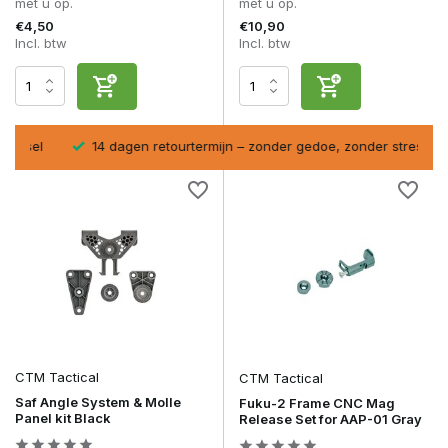
met u op.
met u op.
Upgrade jouw replica met
CTM Tactical
– precisie, prestaties
€4,50
€10,90
en design in één merk.
Incl. btw
Incl. btw
sel
14 dagen retourtermijn – zonder gedoe, zonder stress.
CTM Tactical
CTM Tactical
Saf Angle System & Molle
Fuku-2 Frame CNC Mag
Panel kit Black
Release Set for AAP-01 Gray