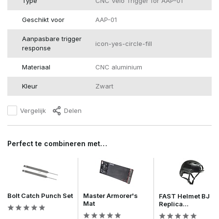
Type
CNC Velo Trigger for AAP-01
Geschikt voor
AAP-01
Aanpasbare trigger
icon-yes-circle-fill
response
Materiaal
CNC aluminium
Kleur
Zwart
Vergelijk
Delen
Perfect te combineren met…
Bolt Catch Punch Set
Master Armorer's
FAST Helmet BJ
Mat
Replica...