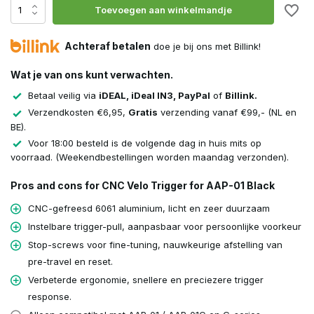
Toevoegen aan winkelmandje
Achteraf betalen
doe je bij ons met Billink!
Wat je van ons kunt verwachten.
Betaal veilig via
iDEAL, iDeal IN3, PayPal
of
Billink.
Verzendkosten €6,95,
Gratis
verzending vanaf €99,- (NL en
BE).
Voor 18:00 besteld is de volgende dag in huis mits op
voorraad. (Weekendbestellingen worden maandag verzonden).
Pros and cons for CNC Velo Trigger for AAP-01 Black
CNC-gefreesd 6061 aluminium, licht en zeer duurzaam
Instelbare trigger-pull, aanpasbaar voor persoonlijke voorkeur
Stop-screws voor fine-tuning, nauwkeurige afstelling van
pre-travel en reset.
Verbeterde ergonomie, snellere en preciezere trigger
response.