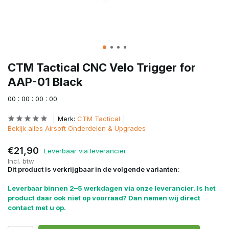
CTM Tactical CNC Velo Trigger for
AAP-01 Black
0
0
:
0
0
:
0
0
:
0
0
Merk:
CTM Tactical
Bekijk alles Airsoft Onderdelen & Upgrades
€21,90
Leverbaar via leverancier
Incl. btw
Dit product is verkrijgbaar in de volgende varianten:
Leverbaar binnen 2–5 werkdagen via onze leverancier. Is het
product daar ook niet op voorraad? Dan nemen wij direct
contact met u op.