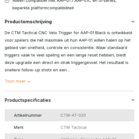
Alleen compatibel met AAP-01 / AAP-01C en G-series,
beperkte platformcompatibiliteit
Productomschrijving
De CTM Tactical CNC Velo Trigger for AAP-01 Black is ontwikkeld
voor spelers die het maximale uit hun AAP-01 willen halen op het
gebied van snelheid, controle en consistentie. Waar standaard
triggers vaak te veel speling en een lange reset hebben, biedt
deze upgrade een direct en strak triggergevoel. Het resultaat is
snellere follow-up shots en een...
Toon meer
Productspecificaties
Artikelnummer
CTM-AT-020
Merk
CTM Tactical