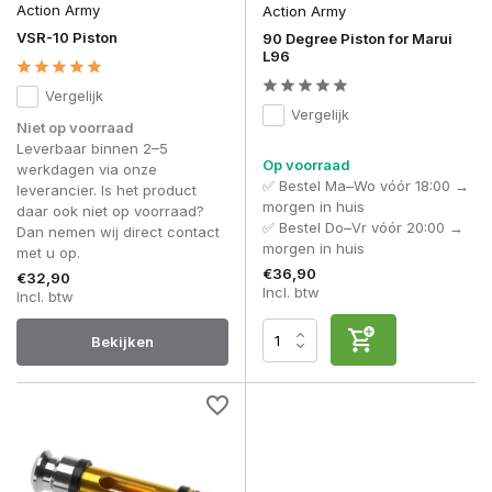
Action Army
Action Army
Slijt een piston snel bij zware veren?
VSR-10 Piston
90 Degree Piston for Marui
L96
Bij onvoldoende versterkte modellen wel, daarom is
materiaalkeuze belangrijk.
Vergelijk
Vergelijk
Met een hoogwaardige
Sniper Rifle Piston
upgrade
Niet op voorraad
optimaliseer je compressie, duurzaamheid en consistente
Leverbaar binnen 2–5
energie-output binnen je sniper build.
Op voorraad
werkdagen via onze
✅ Bestel Ma–Wo vóór 18:00 →
leverancier. Is het product
morgen in huis
daar ook niet op voorraad?
✅ Bestel Do–Vr vóór 20:00 →
Dan nemen wij direct contact
morgen in huis
met u op.
€36,90
€32,90
Incl. btw
Incl. btw
Bekijken