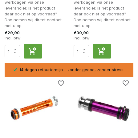
werkdagen via onze
werkdagen via onze
veren.
leverancier. Is het product
leverancier. Is het product
daar ook niet op voorraad?
daar ook niet op voorraad?
Kenmerken die vaak terugkomen:
Dan nemen wij direct contact
Dan nemen wij direct contact
met u op.
met u op.
Slijtvaste piston body
Versterkte contactpunten
€29,90
€30,90
Incl. btw
Incl. btw
Nauwkeurige passing in de cylinder
Hoge duurzaamheid bij zware belasting
Precisie in maatvoering minimaliseert wrijving en draagt bij
aan consistente prestaties.
sel
14 dagen retourtermijn – zonder gedoe, zonder stress.
Veelgestelde vragen
Maakt een piston upgrade verschil in prestaties?
Ja, vooral bij krachtige veerconfiguraties en langeafstand
builds.
Is een sniper piston universeel?
Nee, compatibiliteit is platformafhankelijk, bijvoorbeeld VSR-
type.
Moet ik andere onderdelen mee upgraden?
Voor maximale betrouwbaarheid wordt afstemming met
cylinder en veer sterk aanbevolen.