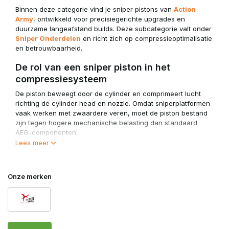
Binnen deze categorie vind je sniper pistons van
Action
Army
, ontwikkeld voor precisiegerichte upgrades en
duurzame langeafstand builds. Deze subcategorie valt onder
Sniper Onderdelen
en richt zich op compressieoptimalisatie
en betrouwbaarheid.
De rol van een sniper piston in het
compressiesysteem
De piston beweegt door de cylinder en comprimeert lucht
richting de cylinder head en nozzle. Omdat sniperplatformen
vaak werken met zwaardere veren, moet de piston bestand
zijn tegen hogere mechanische belasting dan standaard
AEG-componenten.
Lees meer
Een hoogwaardige sniper piston draagt bij aan:
Efficiënte luchtdrukopbouw
Onze merken
Consistente energie-output
Verminderde slijtage bij krachtige veren
Betrouwbare herhaalbaarheid per schot
Voor optimale prestaties moet de piston correct
samenwerken met
Sniper Cylinder Heads
en afgestemd