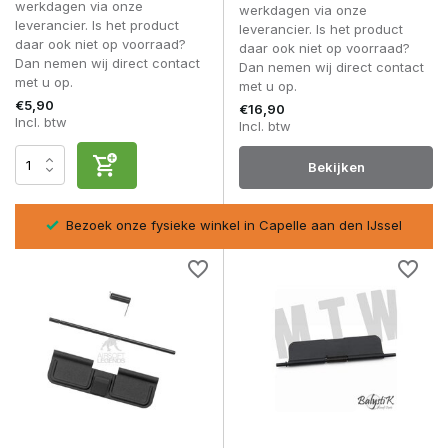
Externe vervangingsonderdelen
werkdagen via onze
werkdagen via onze
Realistische upgrade componenten
leverancier. Is het product
leverancier. Is het product
daar ook niet op voorraad?
daar ook niet op voorraad?
Dust covers zijn geschikt voor spelers die hun replica willen
Dan nemen wij direct contact
Dan nemen wij direct contact
herstellen of visueel verfijnen.
met u op.
met u op.
€5,90
€16,90
Veelgestelde vragen
Incl. btw
Incl. btw
Heeft een dust cover invloed op prestaties?
Niet direct, maar het beschermt de hop-up opening tegen
Bekijken
vuil.
Is een dust cover universeel?
,-
Bezoek onze fysieke winkel in Capelle aan den IJssel
Nee, controleer compatibiliteit met je receiver.
Kan ik mijn dust cover zelf vervangen?
Met technische kennis is dit doorgaans mogelijk.
Waarom opent mijn dust cover niet automatisch?
Controleer het veer- en scharniermechanisme of
compatibiliteit.
Met een kwalitatieve
dust cover
zorg je voor een realistische
uitstraling en extra bescherming van je AEG.