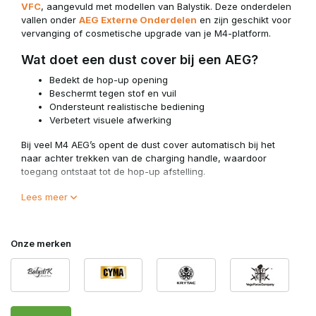
VFC
, aangevuld met modellen van Balystik. Deze onderdelen
vallen onder
AEG Externe Onderdelen
en zijn geschikt voor
vervanging of cosmetische upgrade van je M4-platform.
Wat doet een dust cover bij een AEG?
Bedekt de hop-up opening
Beschermt tegen stof en vuil
Ondersteunt realistische bediening
Verbetert visuele afwerking
Bij veel M4 AEG’s opent de dust cover automatisch bij het
naar achter trekken van de charging handle, waardoor
toegang ontstaat tot de hop-up afstelling.
Voor correcte werking moet de dust cover compatibel zijn
Lees meer
met je upper receiver. De afmeting wil per merk nog wel eens
afwijken.
Onze merken
Compatibiliteit en Platform
Belangrijke aandachtspunten:
Geschikt voor M4 / AR-platformen
Receiver-specifieke passing