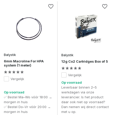
Veel gestelde Vragen over Balystik
Waarvoor gebruik je Balystik producten?
Balystik produceert onderdelen voor HPA-airsoft-systemen,
zoals regulators, slangen, koppelingen en onderhoudskits.
Zijn Balystik regulators compatibel met alle HPA tanks?
De meeste modellen zijn universeel, maar controleer altijd de
specificaties voor compatibiliteit met jouw tank en setup.
Hoe onderhoud ik mijn Balystik HPA-onderdelen?
Regelmatig schoonmaken en smeren van de koppelingen en
Balystik
Balystik
slangen verlengt de levensduur en voorkomt lekkages.
6mm Macroline For HPA
12g Co2 Cartridges Box of 5
system (1 meter)
Is Balystik geschikt voor zowel indoor als outdoor airsoft?
Ja, de producten zijn robuust en bestand tegen intensief
Vergelijk
gebruik in alle weersomstandigheden.
Vergelijk
Op voorraad
Ga voor constante prestaties en betrouwbare
Leverbaar binnen 2–5
luchtdrukregeling met
Balystik
– dé keuze voor serieuze
Op voorraad
werkdagen via onze
HPA-spelers.
✅ Bestel Ma–Wo vóór 18:00 →
leverancier. Is het product
morgen in huis
daar ook niet op voorraad?
✅ Bestel Do–Vr vóór 20:00 →
Dan nemen wij direct contact
morgen in huis
met u op.