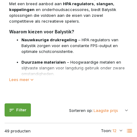
Met een breed aanbod aan
HPA regulators
,
slangen
,
koppelingen
en onderhoudsaccessoires, biedt Balystik
oplossingen die voldoen aan de eisen van zowel
competitieve als recreatieve spelers.
Waarom kiezen voor Balystik?
Nauwkeurige drukregeling
– HPA regulators van
Balystik zorgen voor een constante FPS-output en
optimale schotconsistentie.
Duurzame materialen
– Hoogwaardige metalen en
slijtvaste slangen voor langdurig gebruik onder zware
omstandigheden.
Lees meer
Veelzijdige compatibiliteit
– Geschikt voor de meeste
HPA-systemen en eenvoudig te integreren in
bestaande loadouts.
Compact en gebruiksvriendelijk
– Slimme ontwerpen
Filter
Sorteren op:
die weinig ruimte innemen en snel verstelbaar zijn.
Volledige HPA-oplossingen
– Van losse onderdelen
tot complete sets voor nieuwe HPA-gebruikers.
Toon:
49 producten