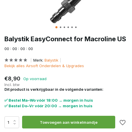
Balystik EasyConnect for Macroline US
0
0
:
0
0
:
0
0
:
0
0
Merk:
Balystik
Bekijk alles Airsoft Onderdelen & Upgrades
€8,90
Op voorraad
Incl. btw
Dit product is verkrijgbaar in de volgende varianten:
✅ Bestel Ma–Wo vóór 18:00 → morgen in huis
✅ Bestel Do–Vr vóór 20:00 → morgen in huis
Toevoegen aan winkelmandje