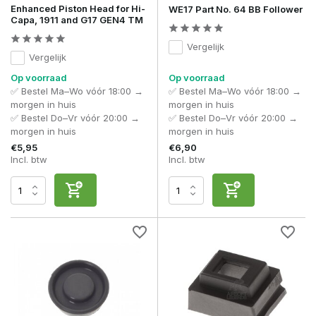
nauwkeurigheid is essentieel.
Enhanced Piston Head for Hi-
WE17 Part No. 64 BB Follower
Capa, 1911 and G17 GEN4 TM
Verbetert een trigger upgrade mijn prestaties?
Ja, vooral op het gebied van respons en controle.
Vergelijk
Vergelijk
Waarom verliest mijn GBB vermogen?
Op voorraad
Op voorraad
Dit kan te maken hebben met slijtage van gas routes, piston
✅ Bestel Ma–Wo vóór 18:00 →
✅ Bestel Ma–Wo vóór 18:00 →
heads of valves.
morgen in huis
morgen in huis
✅ Bestel Do–Vr vóór 20:00 →
✅ Bestel Do–Vr vóór 20:00 →
Met hoogwaardige
GBB spare parts
optimaliseer je
morgen in huis
morgen in huis
betrouwbaarheid, gasbenutting en prestaties van je gas
blowback platform.
€5,95
€6,90
Incl. btw
Incl. btw