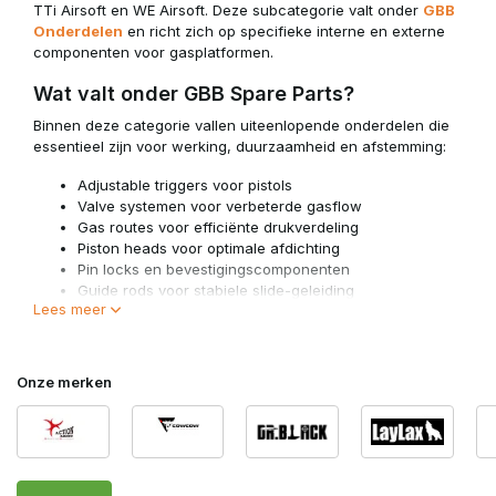
TTi Airsoft en WE Airsoft. Deze subcategorie valt onder
GBB
Onderdelen
en richt zich op specifieke interne en externe
componenten voor gasplatformen.
Wat valt onder GBB Spare Parts?
Binnen deze categorie vallen uiteenlopende onderdelen die
essentieel zijn voor werking, duurzaamheid en afstemming:
Adjustable triggers voor pistols
Valve systemen voor verbeterde gasflow
Gas routes voor efficiënte drukverdeling
Piston heads voor optimale afdichting
Pin locks en bevestigingscomponenten
Guide rods voor stabiele slide-geleiding
Lees meer
Deze onderdelen spelen een directe rol in cyclusgedrag,
gasbenutting en betrouwbaarheid.
Onze merken
Performance en Afstemming
Veel spare parts zijn gericht op optimalisatie. Een verstelbare
trigger kan de reset en trekkerslag verbeteren, terwijl een
geüpgraded valve systeem de gasflow efficiënter maakt. Gas
routes en piston heads dragen bij aan betere afdichting en