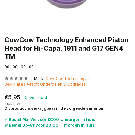
CowCow Technology Enhanced Piston
Head for Hi-Capa, 1911 and G17 GEN4
TM
0
0
:
0
0
:
0
0
:
0
0
Merk:
CowCow Technology
Bekijk alles Airsoft Onderdelen & Upgrades
€5,95
Op voorraad
Incl. btw
Dit product is verkrijgbaar in de volgende varianten:
✅ Bestel Ma–Wo vóór 18:00 → morgen in huis
✅ Bestel Do–Vr vóór 20:00 → morgen in huis