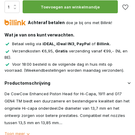
Toevoegen aan winkelmandje
Achteraf betalen
doe je bij ons met Billink!
Wat je van ons kunt verwachten.
Betaal veilig via
iDEAL, iDeal IN3, PayPal
of
Billink.
Verzendkosten €6,95,
Gratis
verzending vanaf €99,- (NL en
BE).
Voor 18:00 besteld is de volgende dag in huis mits op
voorraad. (Weekendbestellingen worden maandag verzonden).
Productomschrijving
De CowCow Enhanced Piston Head for Hi-Capa, 1911 and G17
GEN4 TM biedt een duurzamere en bestendigere kwaliteit dan het
originele Hi-capa onderdeel.De diameter van 13,7 mm en het
ontwerp zorgen voor betere prestaties. Compatibel met nozzles
tussen 13,5 mm en 13,85 mm....
Toon meer