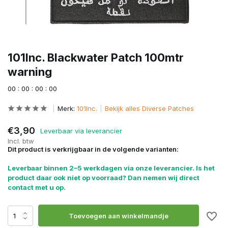
101Inc. Blackwater Patch 100mtr
warning
0
0
:
0
0
:
0
0
:
0
0
Merk:
101Inc.
Bekijk alles Diverse Patches
€3,90
Leverbaar via leverancier
Incl. btw
Dit product is verkrijgbaar in de volgende varianten:
Leverbaar binnen 2–5 werkdagen via onze leverancier. Is het
product daar ook niet op voorraad? Dan nemen wij direct
contact met u op.
Toevoegen aan winkelmandje