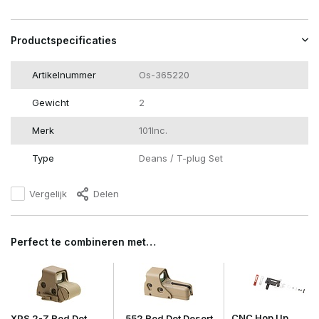
Productspecificaties
Artikelnummer
Os-365220
Gewicht
2
Merk
101Inc.
Type
Deans / T-plug Set
Vergelijk
Delen
Perfect te combineren met…
CNC Hop Up
XPS 2-Z Red Dot
552 Red Dot Desert