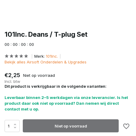
101Inc. Deans / T-plug Set
0
0
:
0
0
:
0
0
:
0
0
Merk:
101Inc.
Bekijk alles Airsoft Onderdelen & Upgrades
€2,25
Niet op voorraad
Incl. btw
Dit product is verkrijgbaar in de volgende varianten:
Leverbaar binnen 2–5 werkdagen via onze leverancier. Is het
product daar ook niet op voorraad? Dan nemen wij direct
contact met u op.
Niet op voorraad