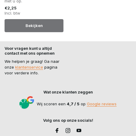
met u op.
€2,25
Incl. btw
Bekijken
Voor vragen kunt u altijd
contact met ons opnemen
We helpen je graag! Ga naar
onze
klantenservice
pagina
voor verdere info.
Wat onze klanten zeggen
4,7 /
Wij scoren een
4,7 / 5
op
Google reviews
5
Volg ons op onze socials!