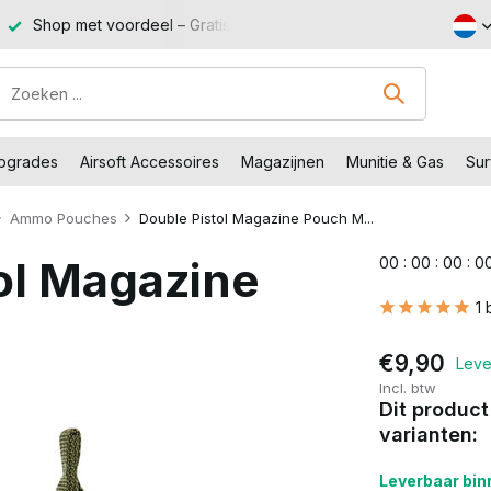
Shop met voordeel – Gratis verzending vanaf €99,-
Bezoe
Upgrades
Airsoft Accessoires
Magazijnen
Munitie & Gas
Sur
Ammo Pouches
Double Pistol Magazine Pouch M...
tol Magazine
0
0
:
0
0
:
0
0
:
0
1 
€9,90
Leve
Incl. btw
Dit product
varianten:
Leverbaar binn