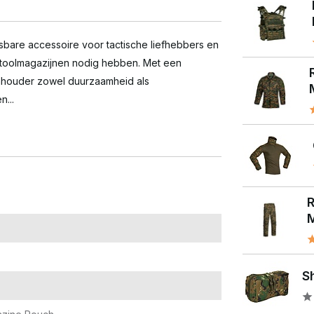
sbare accessoire voor tactische liefhebbers en
istoolmagazijnen nodig hebben. Met een
jnhouder zowel duurzaamheid als
...
M
S