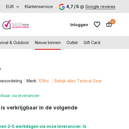
k onze fysieke winkel in Capelle aan den IJssel
EUR
Klantenservice
4,7 / 5
@
Google reviews
0
Inloggen
vival & Outdoor
Nieuw binnen
Outlet
Gift Card
0
Account aanmaken
beoordeling
Merk:
101Inc.
Bekijk alles Tactical Gear
Account aanmaken
rbaar via leverancier
 is verkrijgbaar in de volgende
en 2–5 werkdagen via onze leverancier. Is