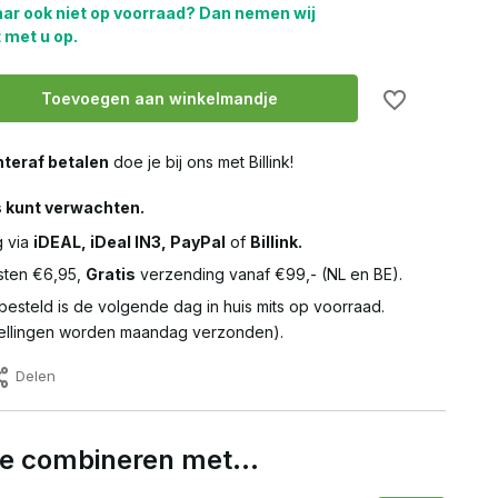
aar ook niet op voorraad? Dan nemen wij
 met u op.
Toevoegen aan winkelmandje
teraf betalen
doe je bij ons met Billink!
s kunt verwachten.
g via
iDEAL, iDeal IN3, PayPal
of
Billink.
ten €6,95,
Gratis
verzending vanaf €99,- (NL en BE).
besteld is de volgende dag in huis mits op voorraad.
llingen worden maandag verzonden).
Delen
 te combineren met…