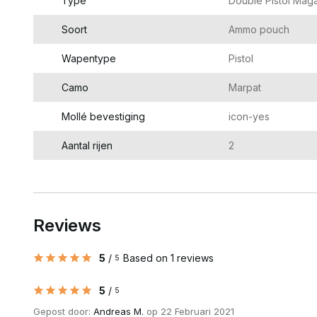
Type
Double Pistol Mag
Soort
Ammo pouch
Wapentype
Pistol
Camo
Marpat
Mollé bevestiging
icon-yes
Aantal rijen
2
Reviews
5
/
Based on 1 reviews
5
5
/
5
Gepost door:
Andreas M.
op 22 Februari 2021