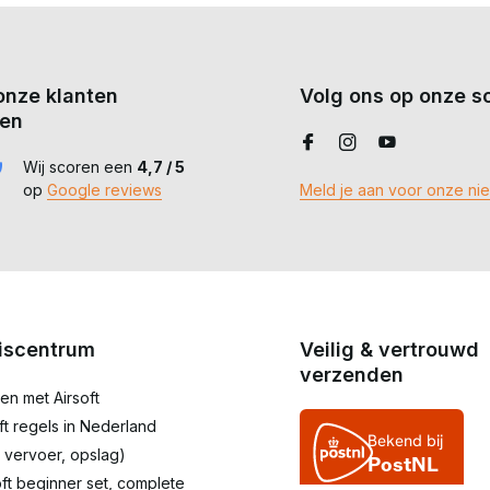
onze klanten
Volg ons op onze so
en
Wij scoren een
4,7 / 5
op
Google reviews
Meld je aan voor onze ni
iscentrum
Veilig & vertrouwd
verzenden
en met Airsoft
oft regels in Nederland
 vervoer, opslag)
oft beginner set, complete