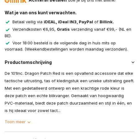
doe je bij ons met Billink!
Wat je van ons kunt verwachten.
Betaal veilig via
iDEAL, iDeal IN3, PayPal
of
Billink.
Verzendkosten €6,95,
Gratis
verzending vanaf €99,- (NL en
BE).
Voor 18:00 besteld is de volgende dag in huis mits op
voorraad. (Weekendbestellingen worden maandag verzonden).
Productomschrijving
De 101Inc. Dragon Patch Red is een opvallend accessoire dat elke
tactische uitrusting, tas of kledingstuk een unieke uitstraling geeft.
Met een gedetailleerd ontwerp en een krachtige rode kleur is
deze patch een echte blikvanger. Gemaakt van hoogwaardig
PVC-materiaal, biedt deze patch duurzaamheid en stijl in één, en
is hij ideaal voor zowel tact...
Toon meer