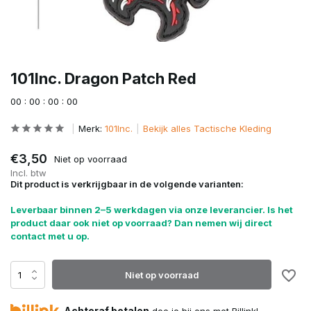
101Inc. Dragon Patch Red
0
0
:
0
0
:
0
0
:
0
0
Merk:
101Inc.
Bekijk alles Tactische Kleding
€3,50
Niet op voorraad
Incl. btw
Dit product is verkrijgbaar in de volgende varianten:
Leverbaar binnen 2–5 werkdagen via onze leverancier. Is het
product daar ook niet op voorraad? Dan nemen wij direct
contact met u op.
Niet op voorraad
Achteraf betalen