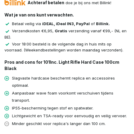
Achteraf betalen
doe je bij ons met Billink!
Wat je van ons kunt verwachten.
Betaal veilig via
iDEAL, iDeal IN3, PayPal
of
Billink.
Verzendkosten €6,95,
Gratis
verzending vanaf €99,- (NL en
BE).
Voor 18:00 besteld is de volgende dag in huis mits op
voorraad. (Weekendbestellingen worden maandag verzonden).
Pros and cons for 101Inc. Light Rifle Hard Case 100cm
Black
Slagvaste hardcase beschermt replica en accessoires
optimaal.
Aanpasbaar wave foam voorkomt verschuiven tijdens
transport.
IP55-bescherming tegen stof en spatwater.
Lichtgewicht en TSA-ready voor eenvoudig en veilig vervoer.
Minder geschikt voor replica's langer dan 100 cm.