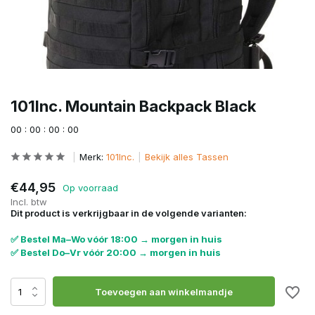
101Inc. Mountain Backpack Black
0
0
:
0
0
:
0
0
:
0
0
Merk:
101Inc.
Bekijk alles Tassen
€44,95
Op voorraad
Incl. btw
Dit product is verkrijgbaar in de volgende varianten:
✅ Bestel Ma–Wo vóór 18:00 → morgen in huis
✅ Bestel Do–Vr vóór 20:00 → morgen in huis
Toevoegen aan winkelmandje