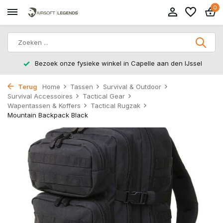
0
n den IJssel
14 dagen retourtermijn – zonder gedoe, zond
Terug
Home
Tassen
Survival & Outdoor
Survival Accessoires
Tactical Gear
Wapentassen & Koffers
Tactical Rugzak
Mountain Backpack Black