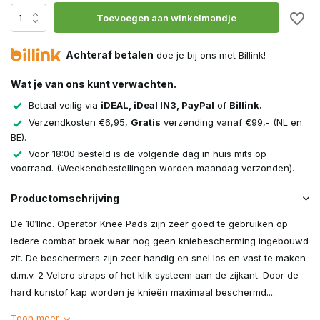
Toevoegen aan winkelmandje
Achteraf betalen
doe je bij ons met Billink!
Wat je van ons kunt verwachten.
Betaal veilig via
iDEAL, iDeal IN3, PayPal
of
Billink.
Verzendkosten €6,95,
Gratis
verzending vanaf €99,- (NL en
BE).
Voor 18:00 besteld is de volgende dag in huis mits op
voorraad. (Weekendbestellingen worden maandag verzonden).
Productomschrijving
De 101Inc. Operator Knee Pads zijn zeer goed te gebruiken op
iedere combat broek waar nog geen kniebescherming ingebouwd
zit. De beschermers zijn zeer handig en snel los en vast te maken
d.m.v. 2 Velcro straps of het klik systeem aan de zijkant. Door de
hard kunstof kap worden je knieën maximaal beschermd....
Toon meer