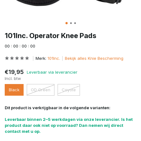
101Inc. Operator Knee Pads
0
0
:
0
0
:
0
0
:
0
0
Merk:
101Inc.
Bekijk alles Knie Bescherming
€19,95
Leverbaar via leverancier
Incl. btw
Black
OD Green
Coyote
Dit product is verkrijgbaar in de volgende varianten:
Leverbaar binnen 2–5 werkdagen via onze leverancier. Is het
product daar ook niet op voorraad? Dan nemen wij direct
contact met u op.