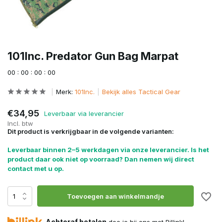
101Inc. Predator Gun Bag Marpat
0
0
:
0
0
:
0
0
:
0
0
Merk:
101Inc.
Bekijk alles Tactical Gear
€34,95
Leverbaar via leverancier
Incl. btw
Dit product is verkrijgbaar in de volgende varianten:
Leverbaar binnen 2–5 werkdagen via onze leverancier. Is het
product daar ook niet op voorraad? Dan nemen wij direct
contact met u op.
Toevoegen aan winkelmandje
Achteraf betalen