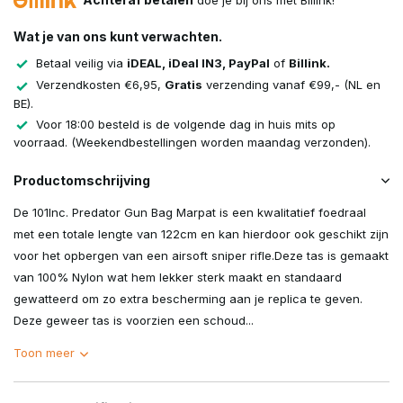
doe je bij ons met Billink!
Wat je van ons kunt verwachten.
Betaal veilig via
iDEAL, iDeal IN3, PayPal
of
Billink.
Verzendkosten €6,95,
Gratis
verzending vanaf €99,- (NL en
BE).
Voor 18:00 besteld is de volgende dag in huis mits op
voorraad. (Weekendbestellingen worden maandag verzonden).
Productomschrijving
De 101Inc. Predator Gun Bag Marpat is een kwalitatief foedraal
met een totale lengte van 122cm en kan hierdoor ook geschikt zijn
voor het opbergen van een airsoft sniper rifle.Deze tas is gemaakt
van 100% Nylon wat hem lekker sterk maakt en standaard
gewatteerd om zo extra bescherming aan je replica te geven.
Deze geweer tas is voorzien een schoud...
Toon meer