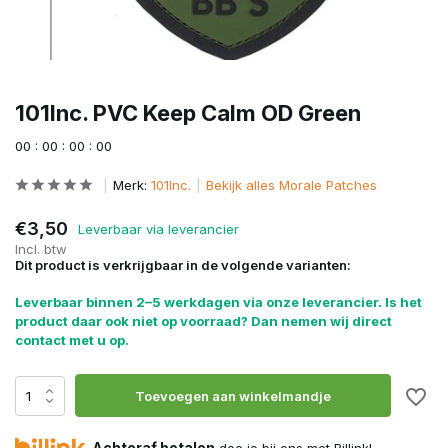
101Inc. PVC Keep Calm OD Green
0
0
:
0
0
:
0
0
:
0
0
Merk:
101Inc.
Bekijk alles Morale Patches
€3,50
Leverbaar via leverancier
Incl. btw
Dit product is verkrijgbaar in de volgende varianten:
Leverbaar binnen 2–5 werkdagen via onze leverancier. Is het
product daar ook niet op voorraad? Dan nemen wij direct
contact met u op.
Toevoegen aan winkelmandje
Achteraf betalen