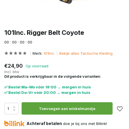
101Inc. Rigger Belt Coyote
0
0
:
0
0
:
0
0
:
0
0
Merk:
101Inc.
Bekijk alles Tactische Kleding
€24,90
Op voorraad
Incl. btw
Dit product is verkrijgbaar in de volgende varianten:
✅ Bestel Ma–Wo vóór 18:00 → morgen in huis
✅ Bestel Do–Vr vóór 20:00 → morgen in huis
Toevoegen aan winkelmandje
Achteraf betalen
doe je bij ons met Billink!