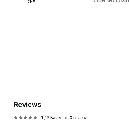
Type
Sniper Mesh Skull
Reviews
0
/
Based on 0 reviews
5