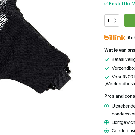
✅ Bestel Do–V
Ach
Wat je van on
Betaal veili
Verzendkos
Voor 18:00 
(Weekendbeste
Pros and cons
Uitstekend
condensvo
Lichtgewich
Goede basi