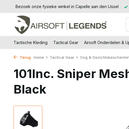
Jssel
14 dagen retourtermijn – zonder gedoe, zonder stress.
Tactische Kleding
Tactical Gear
Airsoft Onderdelen & 
Terug
Home
Tactical Gear
Oog & Gezichtsbeschermi
101Inc. Sniper Mes
Black