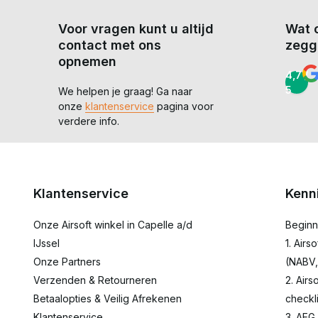
Voor vragen kunt u altijd
Wat 
contact met ons
zegg
opnemen
4,7 /
5
We helpen je graag! Ga naar
onze
klantenservice
pagina voor
verdere info.
Klantenservice
Kenn
Onze Airsoft winkel in Capelle a/d
Beginn
IJssel
1. Airs
Onze Partners
(NABV,
Verzenden & Retourneren
2. Airs
Betaalopties & Veilig Afrekenen
checkli
Klantenservice
3. AEG