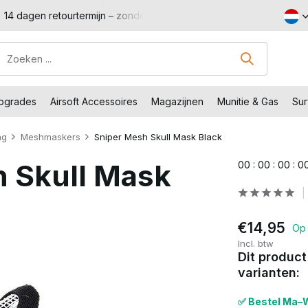
Shop met voordeel – Gratis verzending vanaf €99,-
Bezoe
Upgrades
Airsoft Accessoires
Magazijnen
Munitie & Gas
Sur
ng
Meshmaskers
Sniper Mesh Skull Mask Black
h Skull Mask
0
0
:
0
0
:
0
0
:
0
€14,95
Op 
Incl. btw
Dit product
varianten:
✅ Bestel Ma–W