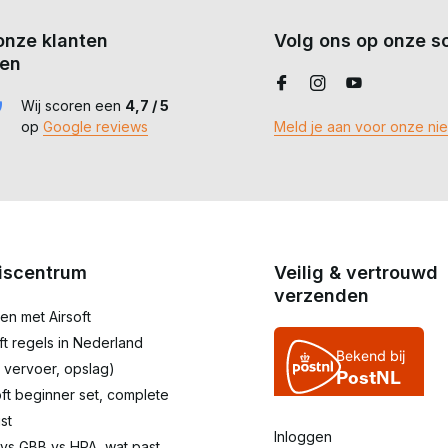
onze klanten
Volg ons op onze so
en
Wij scoren een
4,7 / 5
op
Google reviews
Meld je aan voor onze ni
iscentrum
Veilig & vertrouwd
verzenden
en met Airsoft
oft regels in Nederland
 vervoer, opslag)
oft beginner set, complete
st
Inloggen
 vs GBB vs HPA, wat past