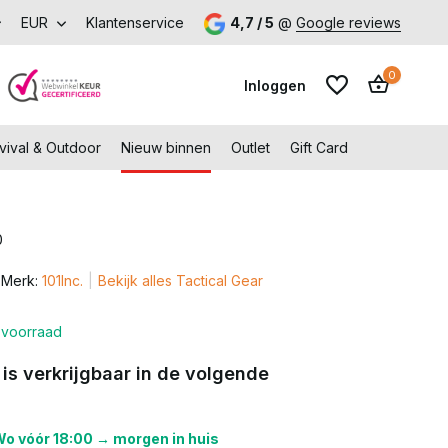
k onze fysieke winkel in Capelle aan den IJssel
EUR
Klantenservice
4,7 / 5
@
Google reviews
0
Inloggen
vival & Outdoor
Nieuw binnen
Outlet
Gift Card
0
Account aanmaken
Merk:
101Inc.
Bekijk alles Tactical Gear
Account aanmaken
voorraad
 is verkrijgbaar in de volgende
o vóór 18:00 → morgen in huis