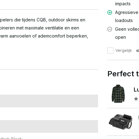
impacts
Agressieve u
spelers die tijdens CQB, outdoor skirms en
loadouts
ineren met maximale ventilatie en een
Geen volled
ak warm aanvoelen of ademcomfort beperken,
open
Vergelijk
Perfect
L