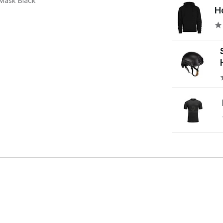
 Mask Black
H