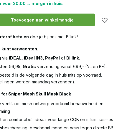
r vóór 20:00 → morgen in huis
Toevoegen aan winkelmandje
teraf betalen
doe je bij ons met Billink!
s kunt verwachten.
g via
iDEAL, iDeal IN3, PayPal
of
Billink.
ten €6,95,
Gratis
verzending vanaf €99,- (NL en BE).
besteld is de volgende dag in huis mits op voorraad.
llingen worden maandag verzonden).
 for Sniper Mesh Skull Mask Black
e ventilatie, mesh ontwerp voorkomt benauwdheid en
rming
t en comfortabel, ideaal voor lange CQB en milsim sessies
sbescherming, beschermt mond en neus tegen directe BB