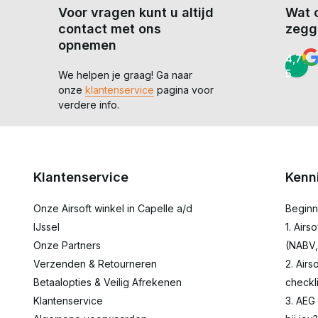
Voor vragen kunt u altijd
Wat 
contact met ons
zegg
opnemen
4,7 /
5
We helpen je graag! Ga naar
onze
klantenservice
pagina voor
verdere info.
Klantenservice
Kenn
Onze Airsoft winkel in Capelle a/d
Beginn
IJssel
1. Airs
Onze Partners
(NABV,
Verzenden & Retourneren
2. Airs
Betaalopties & Veilig Afrekenen
checkli
Klantenservice
3. AEG