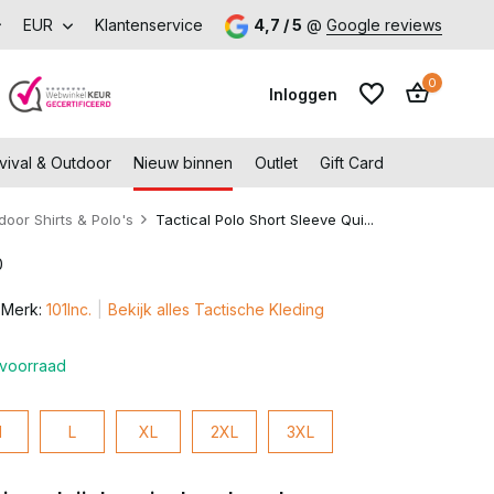
k onze fysieke winkel in Capelle aan den IJssel
EUR
Klantenservice
4,7 / 5
@
Google reviews
0
Inloggen
vival & Outdoor
Nieuw binnen
Outlet
Gift Card
door Shirts & Polo's
Tactical Polo Short Sleeve Qui...
0
Account aanmaken
Merk:
101Inc.
Bekijk alles Tactische Kleding
Account aanmaken
voorraad
M
L
XL
2XL
3XL