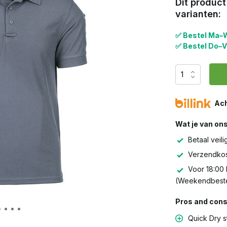
Dit product
varianten:
✅ Bestel Ma–W
✅ Bestel Do–V
Ach
Wat je van on
Betaal veili
Verzendkos
Voor 18:00 
(Weekendbeste
Pros and cons 
Quick Dry s