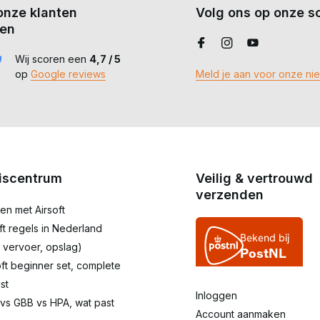
onze klanten
Volg ons op onze so
en
Wij scoren een
4,7 / 5
op
Google reviews
Meld je aan voor onze ni
iscentrum
Veilig & vertrouwd
verzenden
en met Airsoft
oft regels in Nederland
 vervoer, opslag)
oft beginner set, complete
st
Inloggen
 vs GBB vs HPA, wat past
Account aanmaken