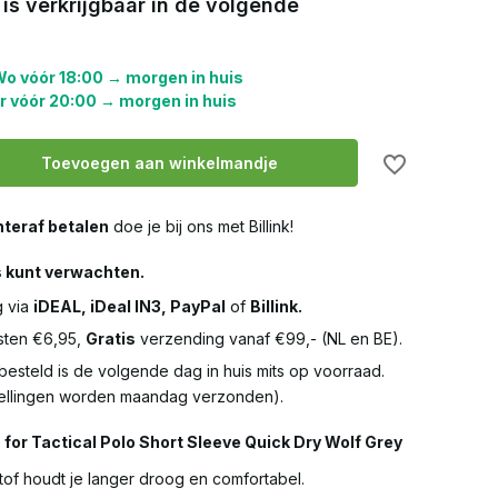
 is verkrijgbaar in de volgende
o vóór 18:00 → morgen in huis
r vóór 20:00 → morgen in huis
Toevoegen aan winkelmandje
teraf betalen
doe je bij ons met Billink!
s kunt verwachten.
g via
iDEAL, iDeal IN3, PayPal
of
Billink.
ten €6,95,
Gratis
verzending vanaf €99,- (NL en BE).
besteld is de volgende dag in huis mits op voorraad.
llingen worden maandag verzonden).
for Tactical Polo Short Sleeve Quick Dry Wolf Grey
tof houdt je langer droog en comfortabel.