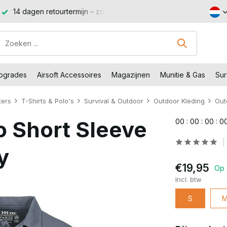
Shop met voordeel – Gratis verzending vanaf €99,-
Bezoe
Upgrades
Airsoft Accessoires
Magazijnen
Munitie & Gas
Sur
ters
T-Shirts & Polo's
Survival & Outdoor
Outdoor Kleding
Out
lo Short Sleeve
0
0
:
0
0
:
0
0
:
0
y
€19,95
Op 
Incl. btw
S