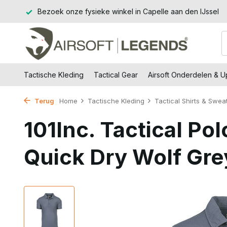
Jssel
14 dagen retourtermijn – zonder gedoe, zonder stress.
Tactische Kleding
Tactical Gear
Airsoft Onderdelen & 
Terug
Home
Tactische Kleding
Tactical Shirts & Swea
101Inc. Tactical Po
Quick Dry Wolf Gre