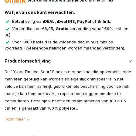
doe je bij ons met Billink!
Wat je van ons kunt verwachten.
Betaal veilig via
iDEAL, iDeal IN3, PayPal
of
Billink.
Verzendkosten €6,95,
Gratis
verzending vanaf €99,- (NL en
BE).
Voor 18:00 besteld is de volgende dag in huis mits op
voorraad. (Weekendbestellingen worden maandag verzonden).
Productomschrijving
De 101Inc. Tactical Scarf Black is een netsjaal die op verschillende
manieren gebruikt kan worden en eigenlijk onmisbaar is in het
veld.Je kan hem namelijk gebruiken als bescherming voor de nek
maar je kan hem ook over je replica heen leggen om deze te
camoufleren. Deze sjaal heeft een totale afmeting van 180 x 85
cm en is gemaakt van 100% polyeste...
Toon meer