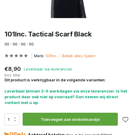
101Inc. Tactical Scarf Black
0
0
:
0
0
:
0
0
:
0
0
Merk:
101Inc.
Bekijk alles Sjalen
€8,90
Leverbaar via leverancier
Incl. btw
Dit product is verkrijgbaar in de volgende varianten:
Leverbaar binnen 2–5 werkdagen via onze leverancier. Is het
product daar ook niet op voorraad? Dan nemen wij direct
contact met u op.
Toevoegen aan winkelmandje
Achteraf betalen