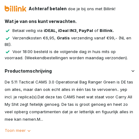
Achteraf betalen
doe je bij ons met Billink!
Wat je van ons kunt verwachten.
Betaal veilig via
iDEAL, iDeal IN3, PayPal
of
Billink.
Verzendkosten €6,95,
Gratis
verzending vanaf €99,- (NL en
BE).
Voor 18:00 besteld is de volgende dag in huis mits op
voorraad. (Weekendbestellingen worden maandag verzonden).
Productomschrijving
De 5.11 Tactical CAMS 3.0 Operational Bag Ranger Green is DE tas
om alles, maar dan ook echt alles in één tas te vervoeren.. yep
incl. je replica(s).Dat deze tas CAMS heet wat staat voor Carry All
My Shit zegt feitelijk genoeg. De tas is groot genoeg en heet zo
veel opberg compartimenten dat je er letterlijk en figuurlijk alles in
mee kan nemen.M...
Toon meer