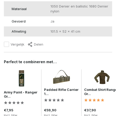
1050 Denier en ballistic 1680 Denier
Materiaal
nylon
Gevoerd
Ja
Afmeting
101.5 x 52 x 41 cm
Vergelijk
Delen
Perfect te combineren met…
Padded Rifle Carrier
Combat Shirt Rang
Army Paint - Ranger
1...
Gr...
Gr...
€7,95
€59,90
€37,90
Incl. btw
Incl. btw
Incl. btw