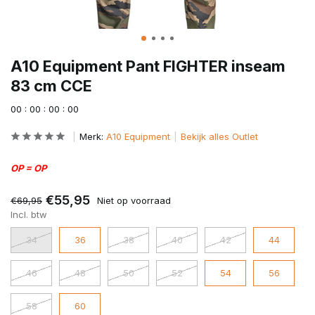
A10 Equipment Pant FIGHTER inseam
83 cm CCE
0
0
:
0
0
:
0
0
:
0
0
Merk:
A10 Equipment
Bekijk alles Outlet
OP = OP
€55,95
€69,95
Niet op voorraad
Incl. btw
34
36
38
40
42
44
46
48
50
52
54
56
58
60