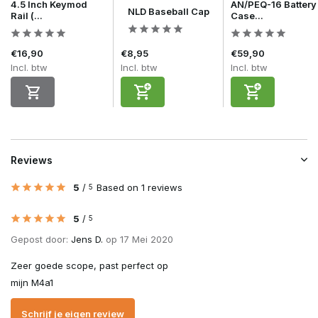
4.5 Inch Keymod
AN/PEQ-16 Battery
NLD Baseball Cap
Rail (...
Case...
€16,90
€8,95
€59,90
Incl. btw
Incl. btw
Incl. btw
Reviews
5
/
Based on 1 reviews
5
5
/
5
Gepost door:
Jens D.
op 17 Mei 2020
Zeer goede scope, past perfect op
mijn M4a1
Schrijf je eigen review