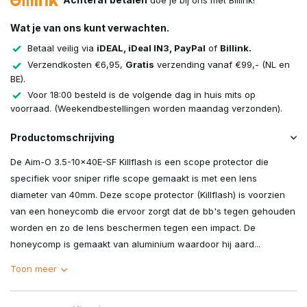
doe je bij ons met Billink!
Wat je van ons kunt verwachten.
Betaal veilig via
iDEAL, iDeal IN3, PayPal
of
Billink.
Verzendkosten €6,95,
Gratis
verzending vanaf €99,- (NL en
BE).
Voor 18:00 besteld is de volgende dag in huis mits op
voorraad. (Weekendbestellingen worden maandag verzonden).
Productomschrijving
De Aim-O 3.5-10x40E-SF Killflash is een scope protector die
specifiek voor sniper rifle scope gemaakt is met een lens
diameter van 40mm. Deze scope protector (Killflash) is voorzien
van een honeycomb die ervoor zorgt dat de bb's tegen gehouden
worden en zo de lens beschermen tegen een impact. De
honeycomp is gemaakt van aluminium waardoor hij aard...
Toon meer