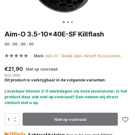
Aim-O 3.5-10x40E-SF Killflash
0
0
:
0
0
:
0
0
:
0
0
Merk:
Aim-O
Bekijk alles Airsoft Accessoires
€21,90
Niet op voorraad
Incl. btw
Dit product is verkrijgbaar in de volgende varianten:
Leverbaar binnen 2–5 werkdagen via onze leverancier. Is het
product daar ook niet op voorraad? Dan nemen wij direct
contact met u op.
Niet op voorraad
Achteraf betalen