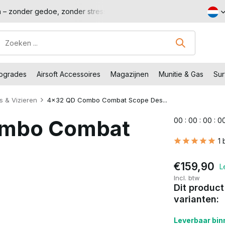
n – zonder gedoe, zonder stress.
Shop met voordeel – Gratis 
Upgrades
Airsoft Accessoires
Magazijnen
Munitie & Gas
Sur
s & Vizieren
4x32 QD Combo Combat Scope Des...
ombo Combat
0
0
:
0
0
:
0
0
:
0
1 
€159,90
L
Incl. btw
Dit product
varianten:
Leverbaar binn