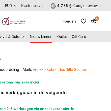
verzending vanaf €99,-
EUR
Klantenservice
4,7 / 5
@
Google reviews
0
Inloggen
vival & Outdoor
Nieuw binnen
Outlet
Gift Card
0
Account aanmaken
beoordeling
Merk:
Aim-O
Bekijk alles Rifle Scopes
Account aanmaken
everbaar via leverancier
 is verkrijgbaar in de volgende
en 2–5 werkdagen via onze leverancier. Is