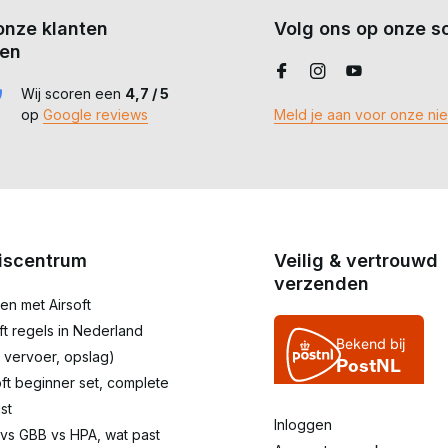
onze klanten
Volg ons op onze so
en
Wij scoren een
4,7 / 5
op
Google reviews
Meld je aan voor onze ni
iscentrum
Veilig & vertrouwd
verzenden
en met Airsoft
oft regels in Nederland
 vervoer, opslag)
oft beginner set, complete
st
Inloggen
 vs GBB vs HPA, wat past