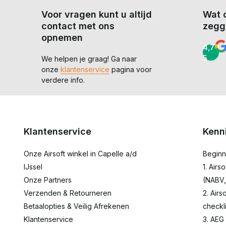
Voor vragen kunt u altijd
Wat 
contact met ons
zegg
opnemen
4,7 /
5
We helpen je graag! Ga naar
onze
klantenservice
pagina voor
verdere info.
Klantenservice
Kenn
Onze Airsoft winkel in Capelle a/d
Beginn
IJssel
1. Airs
Onze Partners
(NABV,
Verzenden & Retourneren
2. Airs
Betaalopties & Veilig Afrekenen
checkli
Klantenservice
3. AEG