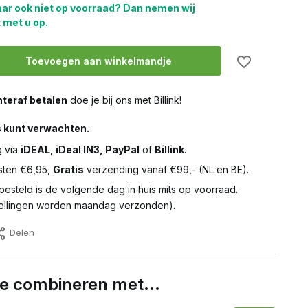
aar ook niet op voorraad? Dan nemen wij
 met u op.
Toevoegen aan winkelmandje
teraf betalen
doe je bij ons met Billink!
s kunt verwachten.
g via
iDEAL, iDeal IN3, PayPal
of
Billink.
ten €6,95,
Gratis
verzending vanaf €99,- (NL en BE).
besteld is de volgende dag in huis mits op voorraad.
llingen worden maandag verzonden).
Delen
 te combineren met…