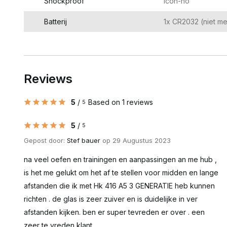
Shockproof
icon-no
Batterij
1x CR2032 (niet m
Reviews
5
/
Based on 1 reviews
5
5
/
5
Gepost door:
Stef bauer
op 29 Augustus 2023
na veel oefen en trainingen en aanpassingen an me hub ,
is het me gelukt om het af te stellen voor midden en lange
afstanden die ik met Hk 416 A5 3 GENERATIE heb kunnen
richten . de glas is zeer zuiver en is duidelijke in ver
afstanden kijken. ben er super tevreden er over . een
zeer te vreden klant.