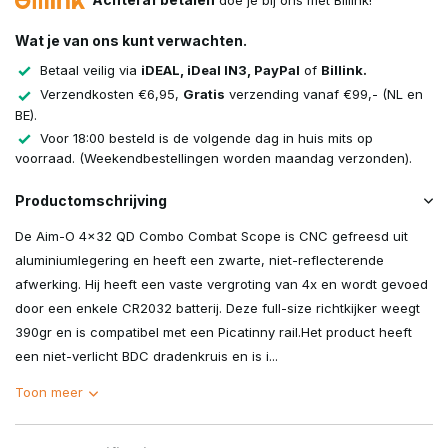
doe je bij ons met Billink!
Wat je van ons kunt verwachten.
Betaal veilig via
iDEAL, iDeal IN3, PayPal
of
Billink.
Verzendkosten €6,95,
Gratis
verzending vanaf €99,- (NL en
BE).
Voor 18:00 besteld is de volgende dag in huis mits op
voorraad. (Weekendbestellingen worden maandag verzonden).
Productomschrijving
De Aim-O 4x32 QD Combo Combat Scope is CNC gefreesd uit
aluminiumlegering en heeft een zwarte, niet-reflecterende
afwerking. Hij heeft een vaste vergroting van 4x en wordt gevoed
door een enkele CR2032 batterij. Deze full-size richtkijker weegt
390gr en is compatibel met een Picatinny rail.Het product heeft
een niet-verlicht BDC dradenkruis en is i...
Toon meer