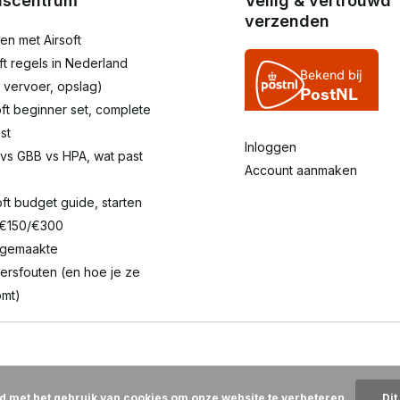
iscentrum
Veilig & vertrouwd
verzenden
en met Airsoft
oft regels in Nederland
 vervoer, opslag)
oft beginner set, complete
st
Inloggen
 vs GBB vs HPA, wat past
Account aanmaken
oft budget guide, starten
 €150/€300
lgemaakte
ersfouten (en hoe je ze
mt)
rd met het gebruik van cookies om onze website te verbeteren.
Dit