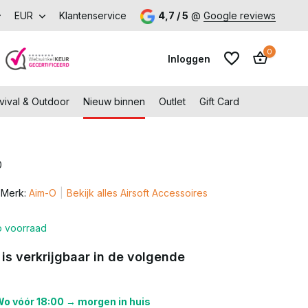
p met voordeel – Gratis verzending vanaf €99,-
EUR
Klantenservice
4,7 / 5
@
Google reviews
Bezoek onze 
0
Inloggen
vival & Outdoor
Nieuw binnen
Outlet
Gift Card
0
Account aanmaken
Merk:
Aim-O
Bekijk alles Airsoft Accessoires
Account aanmaken
 voorraad
 is verkrijgbaar in de volgende
o vóór 18:00 → morgen in huis