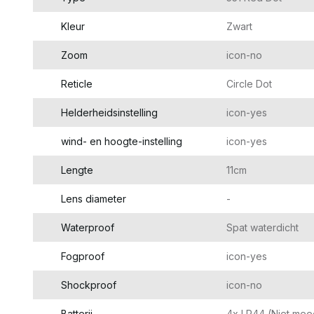
Kleur
Zwart
Zoom
icon-no
Reticle
Circle Dot
Helderheidsinstelling
icon-yes
wind- en hoogte-instelling
icon-yes
Lengte
11cm
Lens diameter
-
Waterproof
Spat waterdicht
Fogproof
icon-yes
Shockproof
icon-no
Batterij
4x LR44 (Niet mee