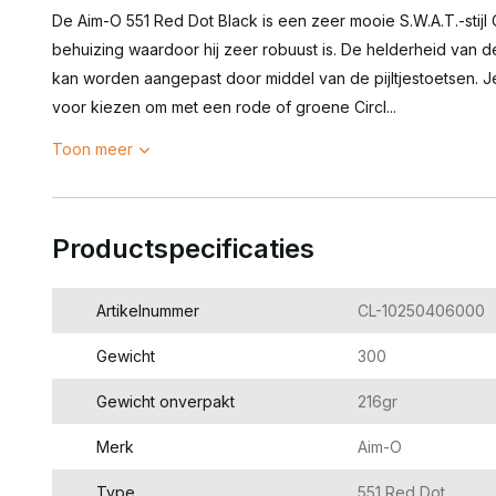
De Aim-O 551 Red Dot Black is een zeer mooie S.W.A.T.-stijl 
behuizing waardoor hij zeer robuust is. De helderheid van d
kan worden aangepast door middel van de pijltjestoetsen. Je
voor kiezen om met een rode of groene Circl...
Toon meer
Productspecificaties
Artikelnummer
CL-10250406000
Gewicht
300
Gewicht onverpakt
216gr
Merk
Aim-O
Type
551 Red Dot