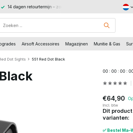
14 dagen retourtermijn – zonder gedoe, zonder stress.
Sho
Upgrades
Airsoft Accessoires
Magazijnen
Munitie & Gas
Sur
Red Dot Sights
551 Red Dot Black
Black
0
0
:
0
0
:
0
0
:
0
€64,90
Op
Incl. btw
Dit product
varianten:
✅ Bestel Ma–W