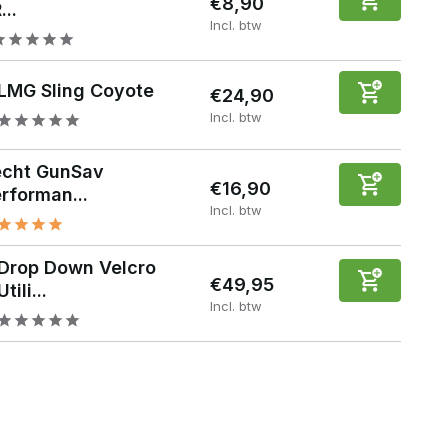
€8,90
...
Incl. btw
LMG Sling Coyote
€24,90
Incl. btw
echt GunSav
€16,90
rforman...
Incl. btw
Drop Down Velcro
€49,95
Utili...
Incl. btw