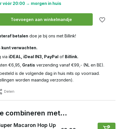
r vóór 20:00 → morgen in huis
Toevoegen aan winkelmandje
teraf betalen
doe je bij ons met Billink!
s kunt verwachten.
g via
iDEAL, iDeal IN3, PayPal
of
Billink.
ten €6,95,
Gratis
verzending vanaf €99,- (NL en BE).
besteld is de volgende dag in huis mits op voorraad.
llingen worden maandag verzonden).
Delen
 te combineren met…
Super Macaron Hop Up