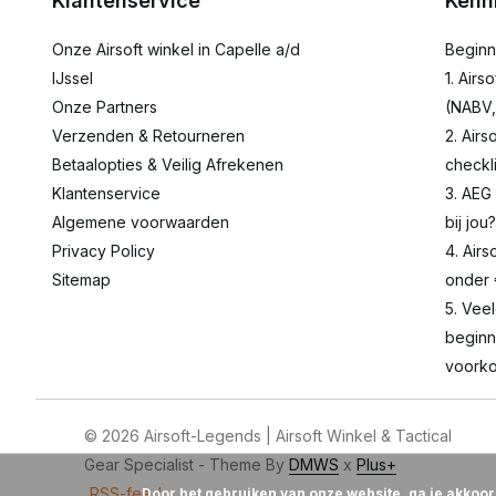
Klantenservice
Kenn
Onze Airsoft winkel in Capelle a/d
Beginn
IJssel
1. Airs
Onze Partners
(NABV,
Verzenden & Retourneren
2. Airs
Betaalopties & Veilig Afrekenen
checkli
Klantenservice
3. AEG
Algemene voorwaarden
bij jou?
Privacy Policy
4. Airs
Sitemap
onder
5. Vee
beginn
voorko
© 2026 Airsoft-Legends | Airsoft Winkel & Tactical
Gear Specialist - Theme By
DMWS
x
Plus+
RSS-feed
Door het gebruiken van onze website, ga je akkoo