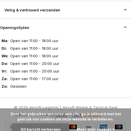
Veilig & vertrouwd verzenden
Openingstijden
Ma:
Open van 11:00 - 18:00 uur
Di:
Open van 11:00 - 18:00 uur
Wo:
Open van 11:00 - 18:00 uur
Do:
Open van 11:00 - 20:00 uur
Vr:
Open van 11:00 - 20:00 uur
Za:
Open van 11:00 - 17:00 uur
Zo:
Gesloten
© 2026 Airsoft-Legends | Airsoft Winkel & Tactical Gear
Door het gebruiken van onze website, ga je akkoord met het
Specialist - Theme By
DMWS
x
Plus+
RSS-feed
gebruik van cookies om onze website te verbeteren.
Dit bericht verbergen
Meer over cookies »