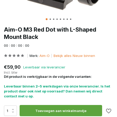
Aim-O M3 Red Dot with L-Shaped
Mount Black
0
0
:
0
0
:
0
0
:
0
0
Merk:
Aim-O
Bekijk alles Nieuw binnen
€59,90
Leverbaar via leverancier
Incl. btw
Dit product is verkrijgbaar in de volgende varianten:
Leverbaar binnen 2–5 werkdagen via onze leverancier. Is het
product daar ook niet op voorraad? Dan nemen wij direct
contact met u op.
Toevoegen aan winkelmandje