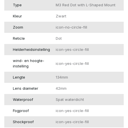
Type
M3 Red Dot with L-Shaped Mount
Kleur
Zwart
Zoom
icon-no-circle-fill
Reticle
Dot
Helderheidsinstelling
icon-yes-circle-fill
wind- en hoogte-
icon-yes-circle-fill
instelling
Lengte
134mm
Lens diameter
42mm
Waterproof
Spat waterdicht
Fogproof
icon-yes-circle-fill
Shockproof
icon-yes-circle-fill