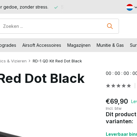
Shop met voordeel – Gratis verzending vanaf €99,-
Bezoe
Upgrades
Airsoft Accessoires
Magazijnen
Munitie & Gas
Sur
ics & Vizieren
RD-1 QD Kit Red Dot Black
Red Dot Black
0
0
:
0
0
:
0
0
:
0
€69,90
Le
Incl. btw
Dit product
varianten:
Leverbaar binn