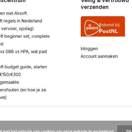
iscentrum
Veilig & vertrouwd
verzenden
en met Airsoft
oft regels in Nederland
 vervoer, opslag)
oft beginner set, complete
st
Inloggen
 vs GBB vs HPA, wat past
Account aanmaken
oft budget guide, starten
 €150/€300
lgemaakte
ersfouten (en hoe je ze
mt)
rd met het gebruik van cookies om onze website te verbeteren.
Dit