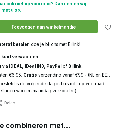
aar ook niet op voorraad? Dan nemen wij
 met u op.
Toevoegen aan winkelmandje
teraf betalen
doe je bij ons met Billink!
s kunt verwachten.
g via
iDEAL, iDeal IN3, PayPal
of
Billink.
ten €6,95,
Gratis
verzending vanaf €99,- (NL en BE).
besteld is de volgende dag in huis mits op voorraad.
llingen worden maandag verzonden).
Delen
 te combineren met…