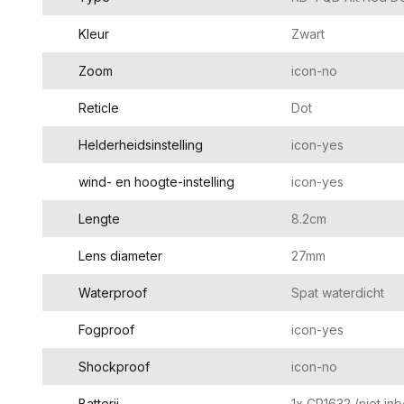
Kleur
Zwart
Zoom
icon-no
Reticle
Dot
Helderheidsinstelling
icon-yes
wind- en hoogte-instelling
icon-yes
Lengte
8.2cm
Lens diameter
27mm
Waterproof
Spat waterdicht
Fogproof
icon-yes
Shockproof
icon-no
Batterij
1x CR1632 (niet in