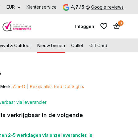
k onze fysieke winkel in Capelle aan den IJssel
EUR
Klantenservice
4,7 / 5
@
Google reviews
0
Inloggen
vival & Outdoor
Nieuw binnen
Outlet
Gift Card
0
Account aanmaken
Merk:
Aim-O
Bekijk alles Red Dot Sights
Account aanmaken
verbaar via leverancier
 is verkrijgbaar in de volgende
en 2–5 werkdagen via onze leverancier. Is