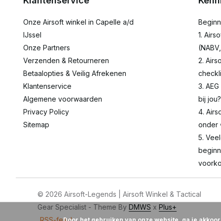
Klantenservice
Kenn
Onze Airsoft winkel in Capelle a/d
Beginn
IJssel
1. Airs
Onze Partners
(NABV,
Verzenden & Retourneren
2. Airs
Betaalopties & Veilig Afrekenen
checkli
Klantenservice
3. AEG
Algemene voorwaarden
bij jou?
Privacy Policy
4. Airs
Sitemap
onder
5. Vee
beginn
voorko
© 2026 Airsoft-Legends | Airsoft Winkel & Tactical
Gear Specialist - Theme By
DMWS
x
Plus+
RSS-feed
Door het gebruiken van onze website, ga je akkoo