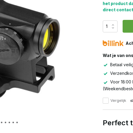
het product d
direct contact
Ach
Wat je van on
Betaal veili
Verzendkos
Voor 18:00 
(Weekendbeste
Vergelijk
Perfect