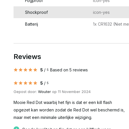
Fogproof
icon-yes
Shockproof
icon-yes
Batterij
1x CR1632 (Niet m
Reviews
5
/
Based on 5 reviews
5
5
/
5
Gepost door:
Wouter
op 11 November 2024
Mooie Red Dot waarbij het fijn is dat er een kill flash
opgezet kan worden zodat de Red Dot wel beschermd is,
maar met een minimale uiterlijke wijziging.