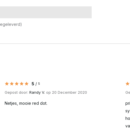
eegeleverd)
5
/
5
Gepost door:
Randy V.
op 20 December 2020
Ge
Netjes, mooie red dot.
pr
sy
ho
va