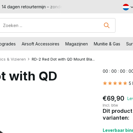
Shop met voordeel – Gratis verzending vanaf €99,-
Bezoe
Upgrades
Airsoft Accessoires
Magazijnen
Munitie & Gas
Sur
ics & Vizieren
RD-2 Red Dot with QD Mount Bla...
t with QD
0
0
:
0
0
:
0
0
:
0
5
€69,90
Le
Incl. btw
Dit product
varianten:
Leverbaar binn