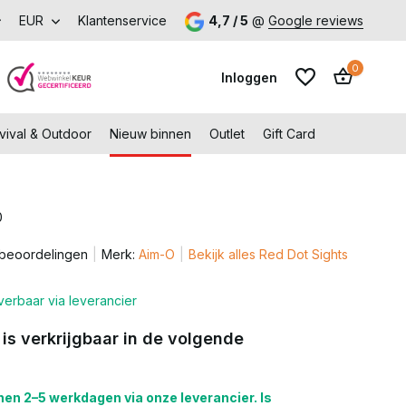
k onze fysieke winkel in Capelle aan den IJssel
EUR
Klantenservice
4,7 / 5
@
Google reviews
0
Inloggen
vival & Outdoor
Nieuw binnen
Outlet
Gift Card
0
Account aanmaken
 beoordelingen
Merk:
Aim-O
Bekijk alles Red Dot Sights
Account aanmaken
verbaar via leverancier
 is verkrijgbaar in de volgende
en 2–5 werkdagen via onze leverancier. Is