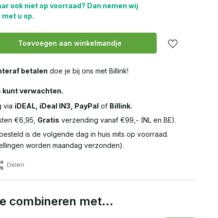
aar ook niet op voorraad? Dan nemen wij
 met u op.
Toevoegen aan winkelmandje
teraf betalen
doe je bij ons met Billink!
s kunt verwachten.
g via
iDEAL, iDeal IN3, PayPal
of
Billink.
ten €6,95,
Gratis
verzending vanaf €99,- (NL en BE).
besteld is de volgende dag in huis mits op voorraad.
llingen worden maandag verzonden).
Delen
 te combineren met…