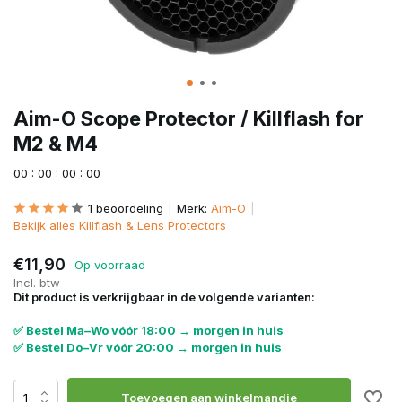
Aim-O Scope Protector / Killflash for
M2 & M4
0
0
:
0
0
:
0
0
:
0
0
1 beoordeling
Merk:
Aim-O
Bekijk alles Killflash & Lens Protectors
€11,90
Op voorraad
Incl. btw
Dit product is verkrijgbaar in de volgende varianten:
✅ Bestel Ma–Wo vóór 18:00 → morgen in huis
✅ Bestel Do–Vr vóór 20:00 → morgen in huis
Toevoegen aan winkelmandje