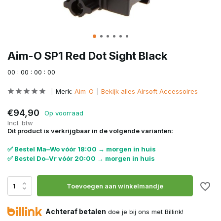
Aim-O SP1 Red Dot Sight Black
0
0
:
0
0
:
0
0
:
0
0
Merk:
Aim-O
Bekijk alles Airsoft Accessoires
€94,90
Op voorraad
Incl. btw
Dit product is verkrijgbaar in de volgende varianten:
✅ Bestel Ma–Wo vóór 18:00 → morgen in huis
✅ Bestel Do–Vr vóór 20:00 → morgen in huis
Toevoegen aan winkelmandje
Achteraf betalen
doe je bij ons met Billink!