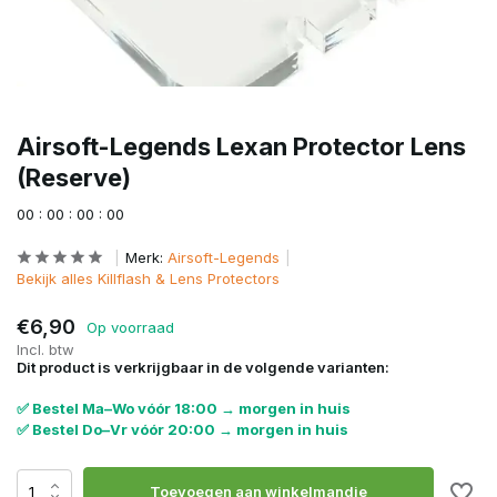
Airsoft-Legends Lexan Protector Lens
(Reserve)
0
0
:
0
0
:
0
0
:
0
0
Merk:
Airsoft-Legends
Bekijk alles Killflash & Lens Protectors
€6,90
Op voorraad
Incl. btw
Dit product is verkrijgbaar in de volgende varianten:
✅ Bestel Ma–Wo vóór 18:00 → morgen in huis
✅ Bestel Do–Vr vóór 20:00 → morgen in huis
Toevoegen aan winkelmandje