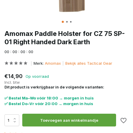
Amomax Paddle Holster for CZ 75 SP-
01 Right Handed Dark Earth
0
0
:
0
0
:
0
0
:
0
0
Merk:
Amomax
Bekijk alles Tactical Gear
€14,90
Op voorraad
Incl. btw
Dit product is verkrijgbaar in de volgende varianten:
✅ Bestel Ma–Wo vóór 18:00 → morgen in huis
✅ Bestel Do–Vr vóór 20:00 → morgen in huis
Toevoegen aan winkelmandje