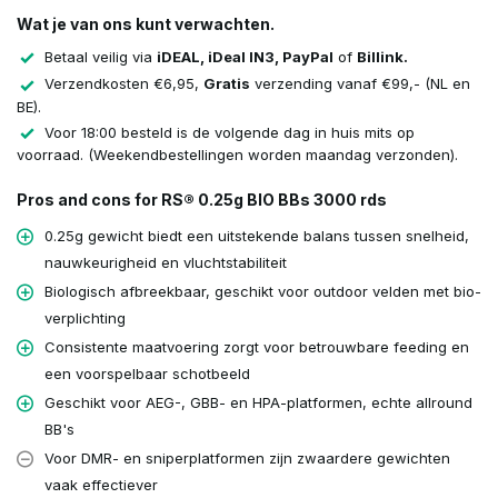
Wat je van ons kunt verwachten.
Betaal veilig via
iDEAL, iDeal IN3, PayPal
of
Billink.
Verzendkosten €6,95,
Gratis
verzending vanaf €99,- (NL en
BE).
Voor 18:00 besteld is de volgende dag in huis mits op
voorraad. (Weekendbestellingen worden maandag verzonden).
Pros and cons for RS® 0.25g BIO BBs 3000 rds
0.25g gewicht biedt een uitstekende balans tussen snelheid,
nauwkeurigheid en vluchtstabiliteit
Biologisch afbreekbaar, geschikt voor outdoor velden met bio-
verplichting
Consistente maatvoering zorgt voor betrouwbare feeding en
een voorspelbaar schotbeeld
Geschikt voor AEG-, GBB- en HPA-platformen, echte allround
BB's
Voor DMR- en sniperplatformen zijn zwaardere gewichten
vaak effectiever