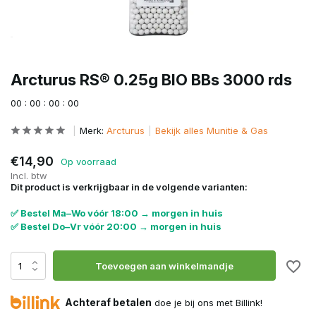
Arcturus RS® 0.25g BIO BBs 3000 rds
0
0
:
0
0
:
0
0
:
0
0
Merk:
Arcturus
Bekijk alles Munitie & Gas
€14,90
Op voorraad
Incl. btw
Dit product is verkrijgbaar in de volgende varianten:
✅ Bestel Ma–Wo vóór 18:00 → morgen in huis
✅ Bestel Do–Vr vóór 20:00 → morgen in huis
Toevoegen aan winkelmandje
Achteraf betalen
doe je bij ons met Billink!